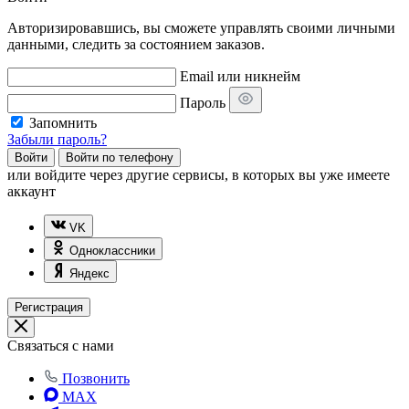
Авторизировавшись, вы сможете управлять своими личными
данными, следить за состоянием заказов.
Email или никнейм
Пароль
Запомнить
Забыли пароль?
Войти
Войти по телефону
или
войдите через другие сервисы, в которых вы уже имеете
аккаунт
VK
Одноклассники
Яндекс
Регистрация
Связаться с нами
Позвонить
MAX