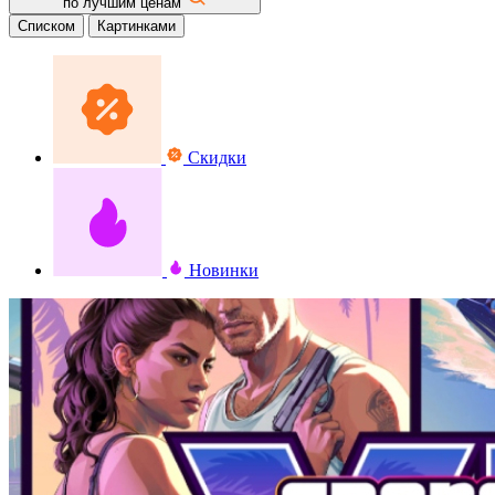
по лучшим ценам
Списком
Картинками
Скидки
Новинки