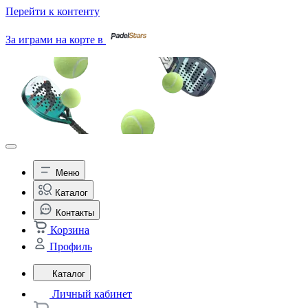
Перейти к контенту
За играми на корте в
Меню
Каталог
Контакты
Корзина
Профиль
Каталог
Личный кабинет