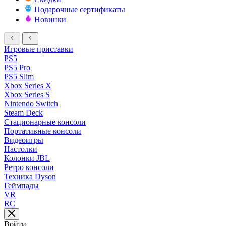
Подарочные сертификаты
Новинки
Игровые приставки
PS5
PS5 Pro
PS5 Slim
Xbox Series X
Xbox Series S
Nintendo Switch
Steam Deck
Стационарные консоли
Портативные консоли
Видеоигры
Настолки
Колонки JBL
Ретро консоли
Техника Dyson
Геймпады
VR
RC
Войти