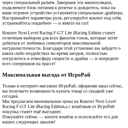
через специальный разъём. Завершив эти манипуляции,
подключите блок питания к розетке и дождитесь, пока на
ваше игровое устройство установятся специальные драйвера.
Настраивайте параметры руля, регулируйте кокпит под себя,
устраивайтесь поудобнее — и жмите на газ!
Кокпит Next Level Racing F-GT Lite iRacing Edition станет
отличным выбором для всех фанатов гонок, которые хотят
добиться от любимых симуляторов максимальной
натуралистичности. Благодаря этой установке вы забудете о
каких-либо неудобствах во время заездов, полностью
погрузитесь в атмосферу скорости и драйва — и опередите
всех соперников на трассе!
Максимальная выгода от ИгроРай
Только в интернет-магазине ИгроРай, оформляя заказ сейчас,
вы получаете возможность купить товар со скидкой уже
сегодня.
Мы предлагаем минимальные цены на Кокпит Next Level
Racing F-GT Lite iRacing Edition,а с кешбэком от ИгроРай
покупка станет ещё выгоднее.
Покупайте сейчас — копите кешбэк и используйте его для
ваших следующих заказов!