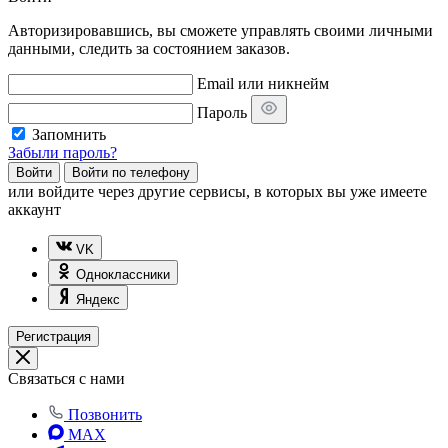
Авторизировавшись, вы сможете управлять своими личными
данными, следить за состоянием заказов.
Email или никнейм
Пароль
Запомнить
Забыли пароль?
Войти
Войти по телефону
или
войдите через другие сервисы, в которых вы уже имеете
аккаунт
VK
Одноклассники
Яндекс
Регистрация
Связаться с нами
Позвонить
MAX