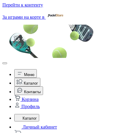
Перейти к контенту
За играми на корте в
Меню
Каталог
Контакты
Корзина
Профиль
Каталог
Личный кабинет