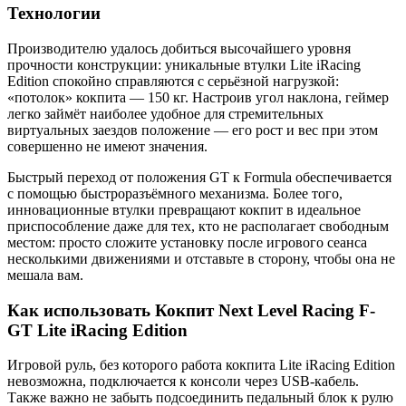
Технологии
Производителю удалось добиться высочайшего уровня
прочности конструкции: уникальные втулки Lite iRacing
Edition спокойно справляются с серьёзной нагрузкой:
«потолок» кокпита — 150 кг. Настроив угол наклона, геймер
легко займёт наиболее удобное для стремительных
виртуальных заездов положение — его рост и вес при этом
совершенно не имеют значения.
Быстрый переход от положения GT к Formula обеспечивается
с помощью быстроразъёмного механизма. Более того,
инновационные втулки превращают кокпит в идеальное
приспособление даже для тех, кто не располагает свободным
местом: просто сложите установку после игрового сеанса
несколькими движениями и отставьте в сторону, чтобы она не
мешала вам.
Как использовать Кокпит Next Level Racing F-
GT Lite iRacing Edition
Игровой руль, без которого работа кокпита Lite iRacing Edition
невозможна, подключается к консоли через USB-кабель.
Также важно не забыть подсоединить педальный блок к рулю