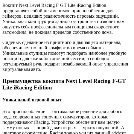
Кокпит Next Level Racing F-GT Lite iRacing Edition
представляет собой незаменимое приспособление для
геймеров, ценящих реалистичность игровых ощущений.
Уникальная конструкция данного устройства позволит вам
ощутить себя профессиональным гонщиком скоростного
автомобиля, не покидая пределов собственного дома.
Сиденье, сделанное из приятного и дышащего материала,
обеспечивает полный комфорт во время гейминга.
Уникальные ступицы помогут подобрать наиболее удобную
позицию для «живой» гоночной сессии, а свободно
регулируемый руль подарит незабываемый опыт управления
виртуальным авто.
Преимущества кокпита Next Level Racing F-GT
Lite iRacing Edition
Уникальный игровой опыт
Это приспособление — оптимальное решение для любого
рода современных гоночных симуляторов, которые
поддерживают iRacing. Устройство обеспечит вам целую
гамму новых — порой даже острых — ярких ощущений. А
цветовое оформление iRacing только усилит данный эффект.