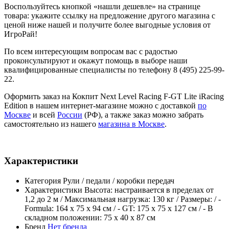
Воспользуйтесь кнопкой «нашли дешевле» на странице
товара: укажите ссылку на предложение другого магазина с
ценой ниже нашей и получите более выгодные условия от
ИгроРай!
По всем интересующим вопросам вас с радостью
проконсультируют и окажут помощь в выборе наши
квалифицированные специалисты по телефону 8 (495) 225-99-
22.
Оформить заказ на Кокпит Next Level Racing F-GT Lite iRacing
Edition в нашем интернет-магазине можно с доставкой
по
Москве
и всей
России
(РФ), а также заказ можно забрать
самостоятельно из нашего
магазина в Москве
.
Характеристики
Категория
Рули / педали / коробки передач
Характеристики
Высота: настраивается в пределах от
1,2 до 2 м / Максимальная нагрузка: 130 кг / Размеры: / -
Formula: 164 х 75 х 94 см / - GT: 175 х 75 х 127 см / - В
складном положении: 75 х 40 х 87 см
Бренд
Нет бренда