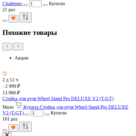
Challenge
Купили
21 раз
Похожие товары
Акция
2 д 12 ч
- 2 999 ₽
13 990 ₽
Стойка для руля Wheel Stand Pro DELUXE V2 (T-GT)
Мало
Купить Стойка для руля Wheel Stand Pro DELUXE
V2 (T-GT)
Купили
161 раз