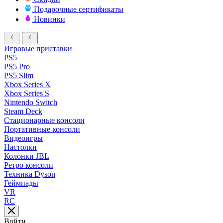
Подарочные сертификаты
Новинки
Игровые приставки
PS5
PS5 Pro
PS5 Slim
Xbox Series X
Xbox Series S
Nintendo Switch
Steam Deck
Стационарные консоли
Портативные консоли
Видеоигры
Настолки
Колонки JBL
Ретро консоли
Техника Dyson
Геймпады
VR
RC
Войти