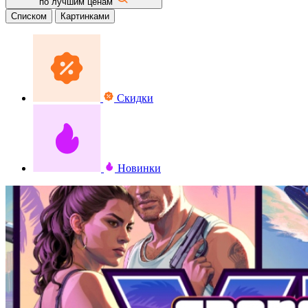
по лучшим ценам
Списком
Картинками
Скидки
Новинки