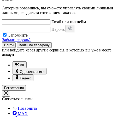
Авторизировавшись, вы сможете управлять своими личными
данными, следить за состоянием заказов.
Email или никнейм
Пароль
Запомнить
Забыли пароль?
Войти
Войти по телефону
или
войдите через другие сервисы, в которых вы уже имеете
аккаунт
VK
Одноклассники
Яндекс
Регистрация
Связаться с нами
Позвонить
MAX