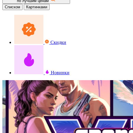
по лучшим ценам
Списком
Картинками
Скидки
Новинки