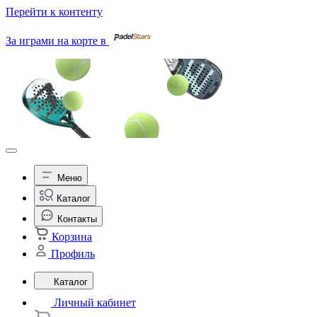
Перейти к контенту
За играми на корте в
Меню
Каталог
Контакты
Корзина
Профиль
Каталог
Личный кабинет