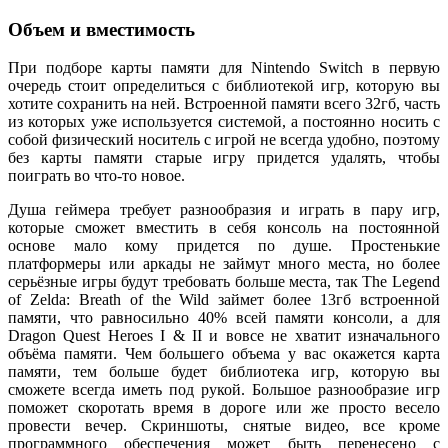
Объем и вместимость
При подборе карты памяти для Nintendo Switch в первую
очередь стоит определиться с библиотекой игр, которую вы
хотите сохранить на ней. Встроенной памяти всего 32гб, часть
из которых уже используется системой, а постоянно носить с
собой физический носитель с игрой не всегда удобно, поэтому
без карты памяти старые игру придется удалять, чтобы
поиграть во что-то новое.
Душа геймера требует разнообразия и играть в пару игр,
которые сможет вместить в себя консоль на постоянной
основе мало кому придется по душе. Простенькие
платформеры или аркады не займут много места, но более
серьёзные игры будут требовать больше места, так The Legend
of Zelda: Breath of the Wild займет более 13гб встроенной
памяти, что равносильно 40% всей памяти консоли, а для
Dragon Quest Heroes I & II и вовсе не хватит изначального
объёма памяти. Чем большего объема у вас окажется карта
памяти, тем больше будет библиотека игр, которую вы
сможете всегда иметь под рукой. Большое разнообразие игр
поможет скоротать время в дороге или же просто весело
провести вечер. Скриншоты, снятые видео, все кроме
программного обеспечения может быть перенесено с