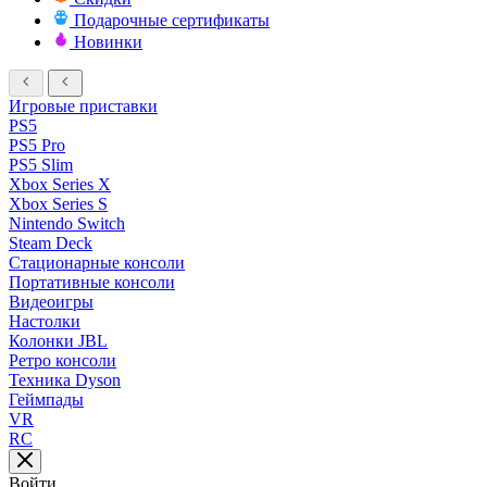
Подарочные сертификаты
Новинки
Игровые приставки
PS5
PS5 Pro
PS5 Slim
Xbox Series X
Xbox Series S
Nintendo Switch
Steam Deck
Стационарные консоли
Портативные консоли
Видеоигры
Настолки
Колонки JBL
Ретро консоли
Техника Dyson
Геймпады
VR
RC
Войти