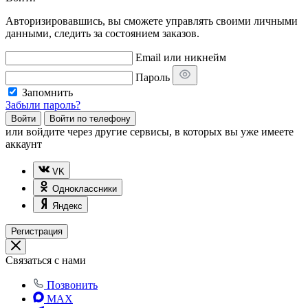
Авторизировавшись, вы сможете управлять своими личными
данными, следить за состоянием заказов.
Email или никнейм
Пароль
Запомнить
Забыли пароль?
Войти
Войти по телефону
или
войдите через другие сервисы, в которых вы уже имеете
аккаунт
VK
Одноклассники
Яндекс
Регистрация
Связаться с нами
Позвонить
MAX