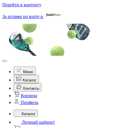
Перейти к контенту
За играми на корте в
Меню
Каталог
Контакты
Корзина
Профиль
Каталог
Личный кабинет