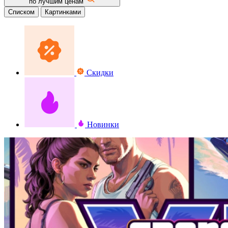
по лучшим ценам
Списком
Картинками
Скидки
Новинки