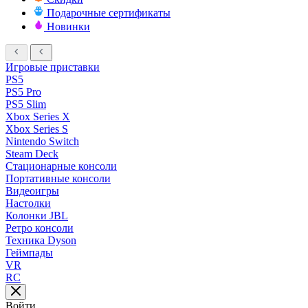
Подарочные сертификаты
Новинки
Игровые приставки
PS5
PS5 Pro
PS5 Slim
Xbox Series X
Xbox Series S
Nintendo Switch
Steam Deck
Стационарные консоли
Портативные консоли
Видеоигры
Настолки
Колонки JBL
Ретро консоли
Техника Dyson
Геймпады
VR
RC
Войти