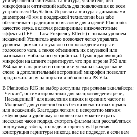
универсальной системой. Гарнитура, усилитель, два
микрофона и оптический кабель для подключения ко всем
устройствам PlayStation. Игровая гарнитура с динамиками
диаметром 40 мм и поддержкой технологии bass tube
обеспечивает традиционно высокое для изделий Plantronics
качество звука, включая расширенные низкочастотные
эффекты (LFE — Low Frequency Effects) с низким уровнем
искажений Усилитель аудио позволяет легко управлять
уровнем громкости звукового сопровождения игры и
голосового чата, а также объединять их с музыкой или
вызовами с мобильного устройства. Шумоподавляющий
микрофон на штанге гарантирует, что при игре на PS3 или
PS4 ваши напарники и соперники услышат каждое ваше
слово, а дополнительный встроенный микрофон позволит
продолжать игру на портативной консоли PS Vita.
В Plantronics RIG на выбор доступны три режима эквалайзера:
"Четкий", оптимизированный для воспроизведения речи,
"Насыщенный" для выделения низких и средних частот и
"Мощный" для усиления басов без низкочастотных шумов
или искажений. Благодаря легким и невероятно мягким
амбушюрам и удобному оголовью вы сможете играть
несколько часов подряд, смотреть фильмы или расслабляться
под музыку, забыв, что надели гарнитуру. Прочная
конструкция гарнитуры никогда вас не подведет, а если вам