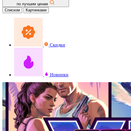
по лучшим ценам
Списком
Картинками
Скидки
Новинки