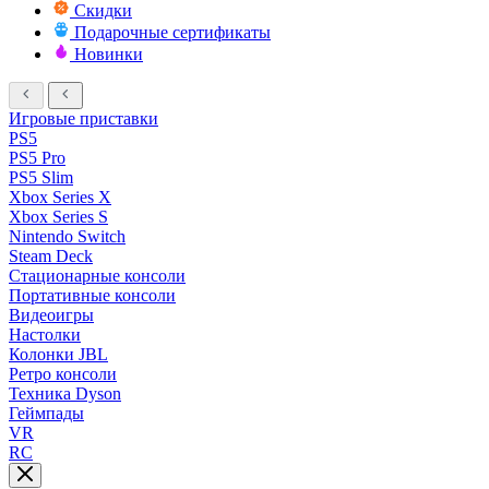
Скидки
Подарочные сертификаты
Новинки
Игровые приставки
PS5
PS5 Pro
PS5 Slim
Xbox Series X
Xbox Series S
Nintendo Switch
Steam Deck
Стационарные консоли
Портативные консоли
Видеоигры
Настолки
Колонки JBL
Ретро консоли
Техника Dyson
Геймпады
VR
RC