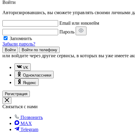
Войти
Авторизировавшись, вы сможете управлять своими личными дан
Email или никнейм
Пароль
Запомнить
Забыли пароль?
Войти
Войти по телефону
или
войдите через другие сервисы, в которых вы уже имеете ак
VK
Одноклассники
Яндекс
Регистрация
Связаться с нами
Позвонить
MAX
Telegram