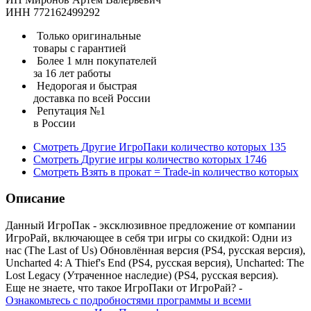
ИНН 772162499292
Только оригинальные
товары с гарантией
Более 1 млн покупателей
за 16 лет работы
Недорогая и быстрая
доставка по всей России
Репутация №1
в России
Смотреть
Другие ИгроПаки
количество которых
135
Смотреть
Другие игры
количество которых
1746
Смотреть
Взять в прокат = Trade-in
количество которых
Описание
Данный ИгроПак - эксклюзивное предложение от компании
ИгроРай, включающее в себя три игры со скидкой: Одни из
нас (The Last of Us) Обновлённая версия (PS4, русская версия),
Uncharted 4: A Thief's End (PS4, русская версия), Uncharted: The
Lost Legacy (Утраченное наследие) (PS4, русская версия).
Еще не знаете, что такое ИгроПаки от ИгроРай? -
Ознакомьтесь с подробностями программы и всеми