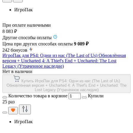
ИгроПак
При оплате наличными
8 083 ₽
Другие способы оплаты
Цена при других способах оплаты
9 089 ₽
242
бонусов
ИгроПак для PS4: Одни из нас (The Last of Us) Обновлённая
версия + Uncharted 4: A Thief's End + Uncharted: The Lost
Legacy (Утраченное наследие)
Нет в наличии
Купить ИгроПак для PS4: Одни из нас (The Last of Us)
Обновлённая версия + Uncharted 4: A Thief's End + Uncharted: The
Lost Legacy (Утраченное наследие)
Количество товара в корзине
Купили
25 раз
ИгроПак