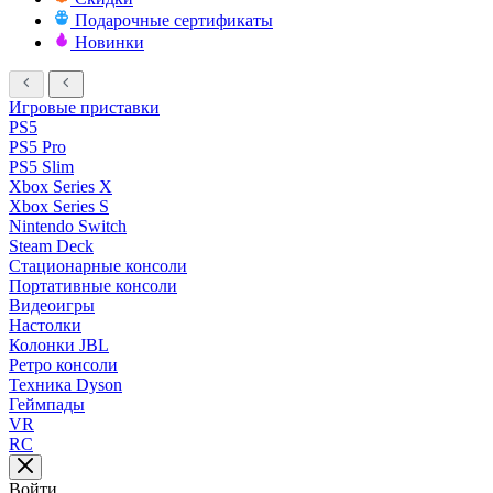
Подарочные сертификаты
Новинки
Игровые приставки
PS5
PS5 Pro
PS5 Slim
Xbox Series X
Xbox Series S
Nintendo Switch
Steam Deck
Стационарные консоли
Портативные консоли
Видеоигры
Настолки
Колонки JBL
Ретро консоли
Техника Dyson
Геймпады
VR
RC
Войти