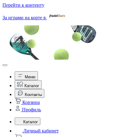
Перейти к контенту
За играми на корте в
Меню
Каталог
Контакты
Корзина
Профиль
Каталог
Личный кабинет