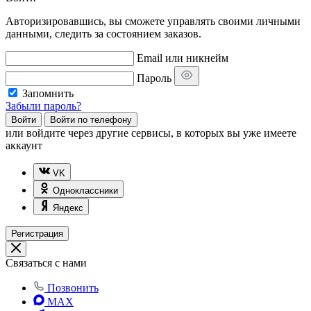
Авторизировавшись, вы сможете управлять своими личными
данными, следить за состоянием заказов.
Email или никнейм
Пароль
Запомнить
Забыли пароль?
Войти
Войти по телефону
или
войдите через другие сервисы, в которых вы уже имеете
аккаунт
VK
Одноклассники
Яндекс
Регистрация
Связаться с нами
Позвонить
MAX