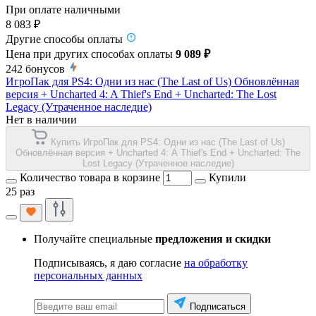
При оплате наличными
8 083 ₽
Другие способы оплаты
Цена при других способах оплаты
9 089 ₽
242
бонусов
ИгроПак для PS4: Одни из нас (The Last of Us) Обновлённая
версия + Uncharted 4: A Thief's End + Uncharted: The Lost
Legacy (Утраченное наследие)
Нет в наличии
Купить ИгроПак для PS4: Одни из нас (The Last of Us)
Обновлённая версия + Uncharted 4: A Thief's End + Uncharted: The
Lost Legacy (Утраченное наследие)
Количество товара в корзине
Купили
25 раз
Получайте специальные
предложения и скидки
Подписываясь, я даю согласие
на обработку
персональных данных
Подписаться