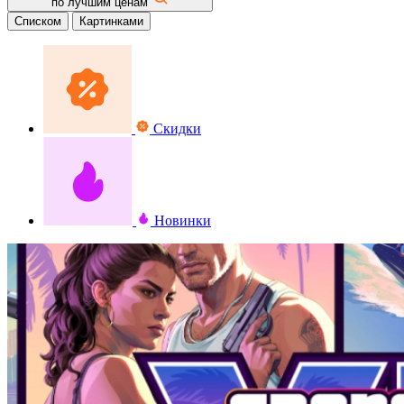
по лучшим ценам
Списком
Картинками
Скидки
Новинки