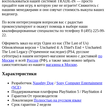
воспользоваться нашей системой TRADE-IN — просто
продайте нам игру, в которую уже не играете! Свяжитесь с
нашими менеджерами и они озвучат стоимость выкупа ваших
видеоигр.
По всем интересующим вопросам вас с радостью
проконсультируют и окажут помощь в выборе наши
квалифицированные специалисты по телефону 8 (495) 225-99-
22.
Оформить заказ на игру Одни из нас (The Last of Us)
Обновлённая версия + Uncharted 4: A Thief's End + Uncharted:
The Lost Legacy (Утраченное наследие) (PS4, русские
субтитры) в нашем интернет-магазине можно с доставкой
по
Москве
и всей
России
(РФ), а также заказ можно забрать
самостоятельно из нашего
магазина в Москве
.
Характеристики
Разработчик
Naughty Dog
/
Sony Computer Entertainment
(SCE)
Поддерживаемая платформа
PlayStation 5 / PlayStation 4
Гарантия
От производителя
Локализация
Полностью на русском языке
Срок гарантии
2 недели