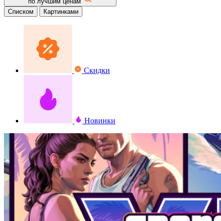
по лучшим ценам
Списком
Картинками
Скидки
Новинки