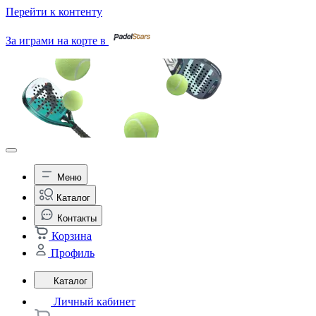
Перейти к контенту
За играми на корте в
Меню
Каталог
Контакты
Корзина
Профиль
Каталог
Личный кабинет