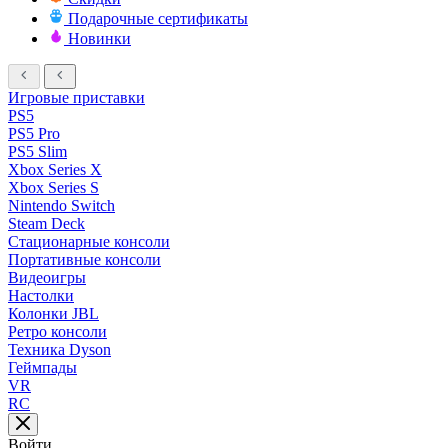
Подарочные сертификаты
Новинки
Игровые приставки
PS5
PS5 Pro
PS5 Slim
Xbox Series X
Xbox Series S
Nintendo Switch
Steam Deck
Стационарные консоли
Портативные консоли
Видеоигры
Настолки
Колонки JBL
Ретро консоли
Техника Dyson
Геймпады
VR
RC
Войти