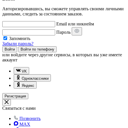
Авторизировавшись, вы сможете управлять своими личными
данными, следить за состоянием заказов.
Email или никнейм
Пароль
Запомнить
Забыли пароль?
Войти
Войти по телефону
или
войдите через другие сервисы, в которых вы уже имеете
аккаунт
VK
Одноклассники
Яндекс
Регистрация
Связаться с нами
Позвонить
MAX