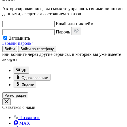
Авторизировавшись, вы сможете управлять своими личными
данными, следить за состоянием заказов.
Email или никнейм
Пароль
Запомнить
Забыли пароль?
Войти
Войти по телефону
или
войдите через другие сервисы, в которых вы уже имеете
аккаунт
VK
Одноклассники
Яндекс
Регистрация
Связаться с нами
Позвонить
MAX