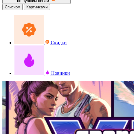
по лучшим ценам
Списком
Картинками
Скидки
Новинки