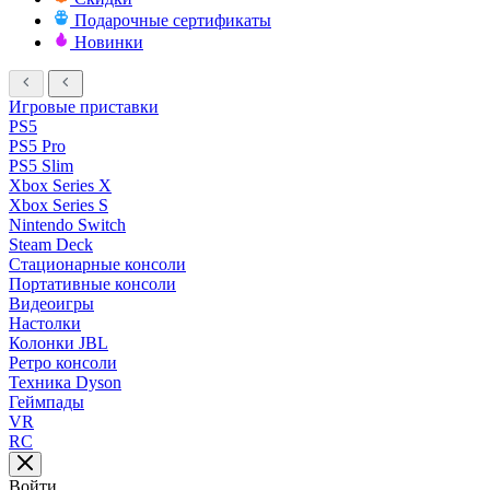
Подарочные сертификаты
Новинки
Игровые приставки
PS5
PS5 Pro
PS5 Slim
Xbox Series X
Xbox Series S
Nintendo Switch
Steam Deck
Стационарные консоли
Портативные консоли
Видеоигры
Настолки
Колонки JBL
Ретро консоли
Техника Dyson
Геймпады
VR
RC
Войти