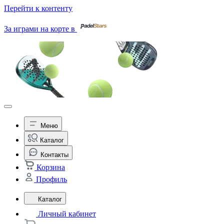
Перейти к контенту
За играми на корте в
Меню
Каталог
Контакты
Корзина
Профиль
Каталог
Личный кабинет