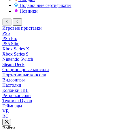
Подарочные сертификаты
Новинки
Игровые приставки
PS5
PS5 Pro
PS5 Slim
Xbox Series X
Xbox Series S
Nintendo Switch
Steam Deck
Стационарные консоли
Портативные консоли
Видеоигры
Настолки
Колонки JBL
Ретро консоли
Техника Dyson
Геймпады
VR
RC
Войти