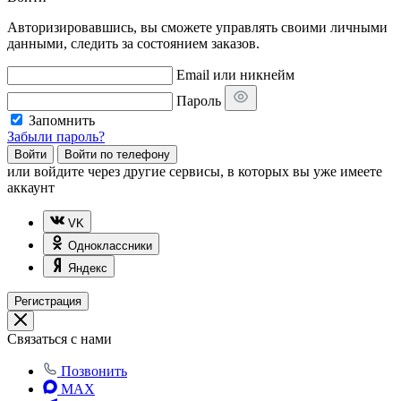
Авторизировавшись, вы сможете управлять своими личными
данными, следить за состоянием заказов.
Email или никнейм
Пароль
Запомнить
Забыли пароль?
Войти
Войти по телефону
или
войдите через другие сервисы, в которых вы уже имеете
аккаунт
VK
Одноклассники
Яндекс
Регистрация
Связаться с нами
Позвонить
MAX