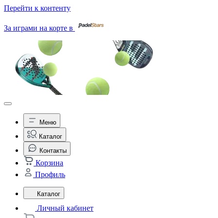
Перейти к контенту
За играми на корте в
Меню
Каталог
Контакты
Корзина
Профиль
Каталог
Личный кабинет