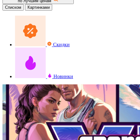
по лучшим ценам
Списком
Картинками
Скидки
Новинки