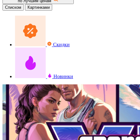
по лучшим ценам
Списком
Картинками
Скидки
Новинки