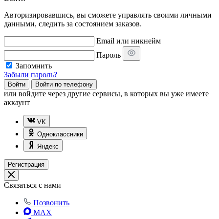
Авторизировавшись, вы сможете управлять своими личными
данными, следить за состоянием заказов.
Email или никнейм
Пароль
Запомнить
Забыли пароль?
Войти
Войти по телефону
или
войдите через другие сервисы, в которых вы уже имеете
аккаунт
VK
Одноклассники
Яндекс
Регистрация
Связаться с нами
Позвонить
MAX