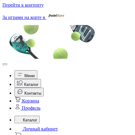
Перейти к контенту
За играми на корте в
Меню
Каталог
Контакты
Корзина
Профиль
Каталог
Личный кабинет