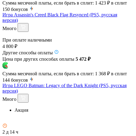
Сумма месячной платы, если брать в сплит:
1 423 ₽
в сплит
150
бонусов
Игра Assassin's Creed Black Flag Resynced (PS5, русская
версия)
Много
При оплате наличными
4 800 ₽
Другие способы оплаты
Цена при других способах оплаты
5 472 ₽
Сумма месячной платы, если брать в сплит:
1 368 ₽
в сплит
144
бонусов
Игра LEGO Batman: Legacy of the Dark Knight (PS5, русская
версия)
Много
Акция
2 д 14 ч