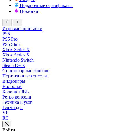
Подарочные сертификаты
Новинки
Игровые приставки
PS5
PS5 Pro
PS5 Slim
Xbox Series X
Xbox Series S
Nintendo Switch
Steam Deck
Стационарные консоли
Портативные консоли
Видеоигры
Настолки
Колонки JBL
Ретро консоли
Техника Dyson
Геймпады
VR
RC
Войти