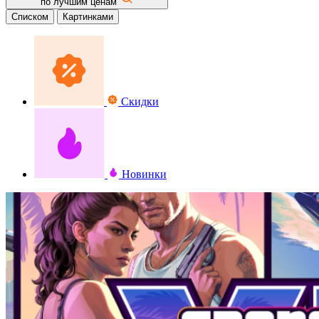
по лучшим ценам
Списком
Картинками
Скидки
Новинки