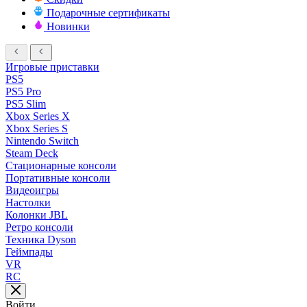
Подарочные сертификаты
Новинки
Игровые приставки
PS5
PS5 Pro
PS5 Slim
Xbox Series X
Xbox Series S
Nintendo Switch
Steam Deck
Стационарные консоли
Портативные консоли
Видеоигры
Настолки
Колонки JBL
Ретро консоли
Техника Dyson
Геймпады
VR
RC
Войти