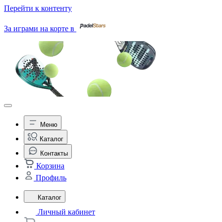
Перейти к контенту
За играми на корте в
Меню
Каталог
Контакты
Корзина
Профиль
Каталог
Личный кабинет