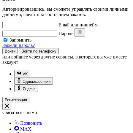
Авторизировавшись, вы сможете управлять своими личными
данными, следить за состоянием заказов.
Email или никнейм
Пароль
Запомнить
Забыли пароль?
Войти
Войти по телефону
или
войдите через другие сервисы, в которых вы уже имеете
аккаунт
VK
Одноклассники
Яндекс
Регистрация
Связаться с нами
Позвонить
MAX