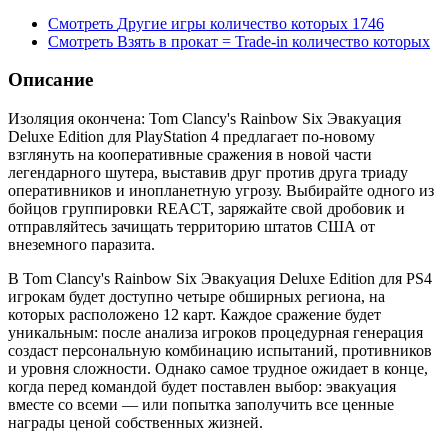
Смотреть
Другие игры
количество которых
1746
Смотреть
Взять в прокат = Trade-in
количество которых
Описание
Изоляция окончена: Tom Clancy's Rainbow Six Эвакуация
Deluxe Edition для PlayStation 4 предлагает по-новому
взглянуть на кооперативные сражения в новой части
легендарного шутера, выставив друг против друга триаду
оперативников и инопланетную угрозу. Выбирайте одного из
бойцов группировки REACT, заряжайте свой дробовик и
отправляйтесь зачищать территорию штатов США от
внеземного паразита.
В Tom Clancy's Rainbow Six Эвакуация Deluxe Edition для PS4
игрокам будет доступно четыре обширных региона, на
которых расположено 12 карт. Каждое сражение будет
уникальным: после анализа игроков процедурная генерация
создаст персональную комбинацию испытаний, противников
и уровня сложности. Однако самое трудное ожидает в конце,
когда перед командой будет поставлен выбор: эвакуация
вместе со всеми — или попытка заполучить все ценные
награды ценой собственных жизней.