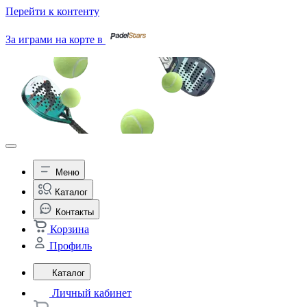
Перейти к контенту
За играми на корте в
Меню
Каталог
Контакты
Корзина
Профиль
Каталог
Личный кабинет