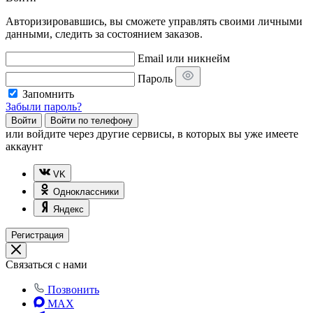
Авторизировавшись, вы сможете управлять своими личными
данными, следить за состоянием заказов.
Email или никнейм
Пароль
Запомнить
Забыли пароль?
Войти
Войти по телефону
или
войдите через другие сервисы, в которых вы уже имеете
аккаунт
VK
Одноклассники
Яндекс
Регистрация
Связаться с нами
Позвонить
MAX