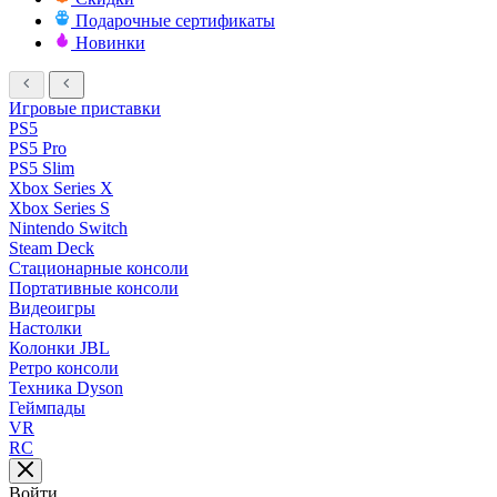
Подарочные сертификаты
Новинки
Игровые приставки
PS5
PS5 Pro
PS5 Slim
Xbox Series X
Xbox Series S
Nintendo Switch
Steam Deck
Стационарные консоли
Портативные консоли
Видеоигры
Настолки
Колонки JBL
Ретро консоли
Техника Dyson
Геймпады
VR
RC
Войти