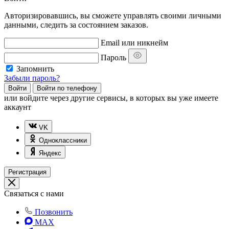
Авторизировавшись, вы сможете управлять своими личными
данными, следить за состоянием заказов.
Email или никнейм
Пароль
Запомнить
Забыли пароль?
Войти
Войти по телефону
или
войдите через другие сервисы, в которых вы уже имеете
аккаунт
VK
Одноклассники
Яндекс
Регистрация
Связаться с нами
Позвонить
MAX