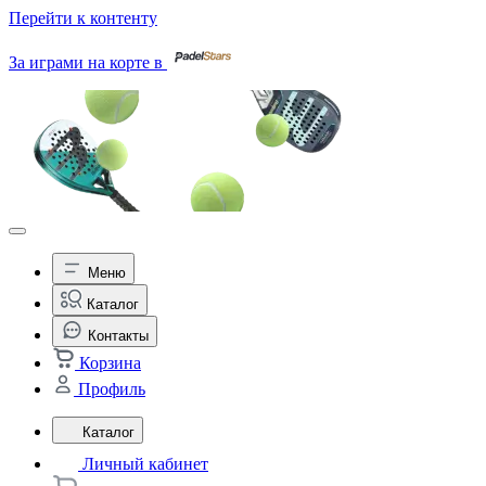
Перейти к контенту
За играми на корте в
Меню
Каталог
Контакты
Корзина
Профиль
Каталог
Личный кабинет