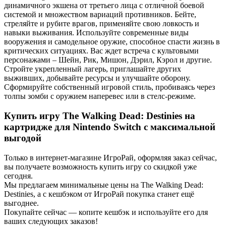
динамичного экшена от третьего лица с отличной боевой
системой и множеством вариаций противников. Бейте,
стреляйте и рубите врагов, применяйте свою ловкость и
навыки выживания. Используйте современные виды
вооружения и самодельное оружие, способное спасти жизнь в
критических ситуациях. Вас ждет встреча с культовыми
персонажами – Шейн, Рик, Мишон, Дэрил, Кэрол и другие.
Стройте укрепленный лагерь, приглашайте других
выживших, добывайте ресурсы и улучшайте оборону.
Сформируйте собственный игровой стиль, пробиваясь через
толпы зомби с оружием наперевес или в стелс-режиме.
Купить игру The Walking Dead: Destinies на
картридже для Nintendo Switch с максимальной
выгодой
Только в интернет-магазине ИгроРай, оформляя заказ сейчас,
вы получаете возможность купить игру со скидкой уже
сегодня.
Мы предлагаем минимальные цены на The Walking Dead:
Destinies, а с кешбэком от ИгроРай покупка станет ещё
выгоднее.
Покупайте сейчас — копите кешбэк и используйте его для
ваших следующих заказов!