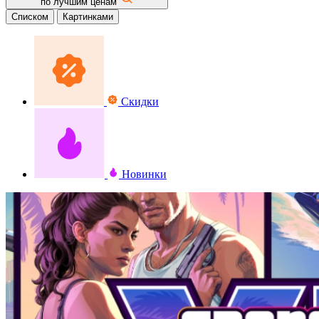
по лучшим ценам
Списком
Картинками
Скидки
Новинки