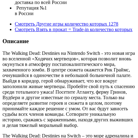
доставка по всей России
Репутация №1
в России
Смотреть
Другие игры
количество которых
1278
Смотреть
Взять в прокат = Trade-in
количество которых
Описание
The Walking Dead: Destinies на Nintendo Switch - это новая игра
во вселенной «Ходячих мертвецов», которая позволит вновь
окунуться в атмосферу постапокалиптического мира,
захваченного зомби. В центре сюжета окажется Рик Граймс,
очнувшийся в одиночестве в небольшой больничной палате.
Выйдя в коридор, герой обнаруживает, что все вокруг
заполонили живые мертвецы. Пробейте свой путь к спасению
среди тотального ужаса! Посетите Атланту, ферму Гринов,
Вудбери и другие известные по сериалу места. Только вы
определяете развитие героев и сюжета в целом, поэтому
принимайте каждое решение с умом. От вас будут зависеть
судьбы всех членов команды. Сотворите уникальную
историю, сражаясь с зараженными, находя других выживших
и делая тяжелый моральный выбор.
The Walking Dead: Destinies на Switch – это море адреналина и