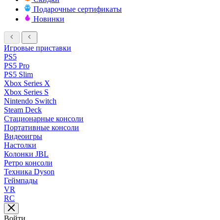
Подарочные сертификаты
Новинки
Игровые приставки
PS5
PS5 Pro
PS5 Slim
Xbox Series X
Xbox Series S
Nintendo Switch
Steam Deck
Стационарные консоли
Портативные консоли
Видеоигры
Настолки
Колонки JBL
Ретро консоли
Техника Dyson
Геймпады
VR
RC
Войти