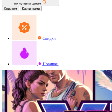
по лучшим ценам
Списком
Картинками
Скидки
Новинки