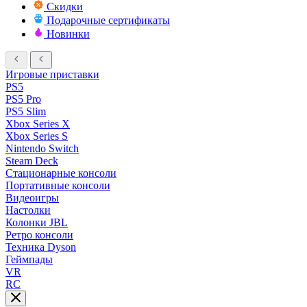
Скидки
Подарочные сертификаты
Новинки
Игровые приставки
PS5
PS5 Pro
PS5 Slim
Xbox Series X
Xbox Series S
Nintendo Switch
Steam Deck
Стационарные консоли
Портативные консоли
Видеоигры
Настолки
Колонки JBL
Ретро консоли
Техника Dyson
Геймпады
VR
RC