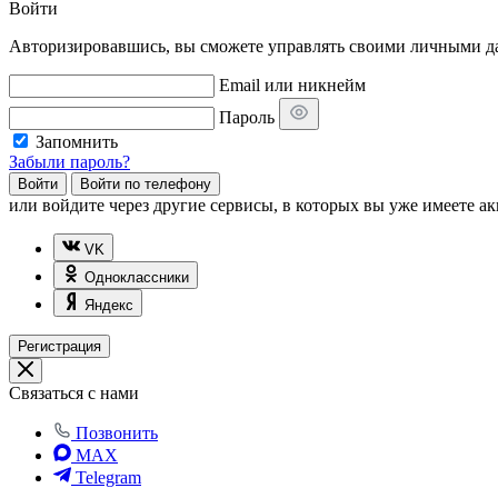
Войти
Авторизировавшись, вы сможете управлять своими личными дан
Email или никнейм
Пароль
Запомнить
Забыли пароль?
Войти
Войти по телефону
или
войдите через другие сервисы, в которых вы уже имеете ак
VK
Одноклассники
Яндекс
Регистрация
Связаться с нами
Позвонить
MAX
Telegram