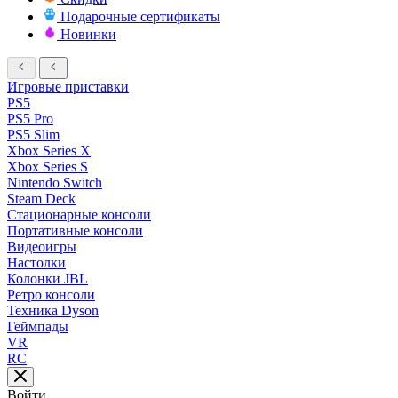
Подарочные сертификаты
Новинки
Игровые приставки
PS5
PS5 Pro
PS5 Slim
Xbox Series X
Xbox Series S
Nintendo Switch
Steam Deck
Стационарные консоли
Портативные консоли
Видеоигры
Настолки
Колонки JBL
Ретро консоли
Техника Dyson
Геймпады
VR
RC
Войти