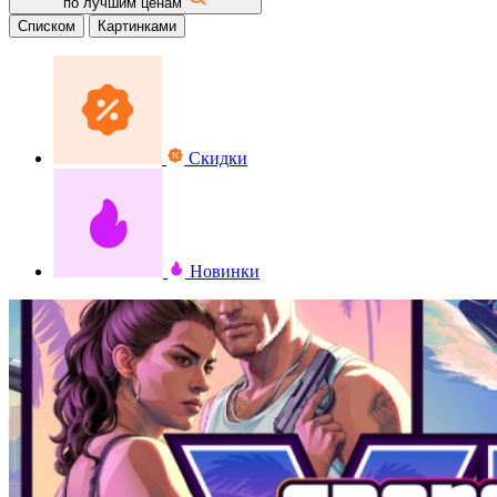
по лучшим ценам
Списком
Картинками
Скидки
Новинки