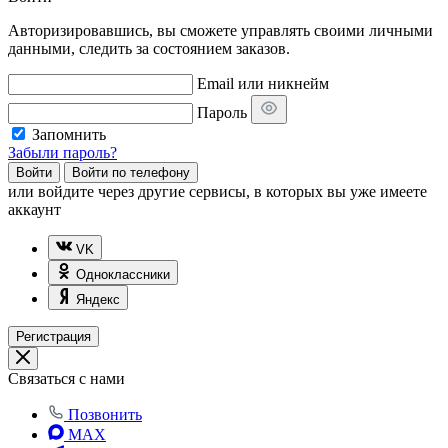
Авторизировавшись, вы сможете управлять своими личными
данными, следить за состоянием заказов.
Email или никнейм
Пароль
Запомнить
Забыли пароль?
Войти
Войти по телефону
или
войдите через другие сервисы, в которых вы уже имеете
аккаунт
VK
Одноклассники
Яндекс
Регистрация
Связаться с нами
Позвонить
MAX