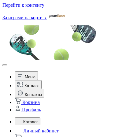
Перейти к контенту
За играми на корте в
Меню
Каталог
Контакты
Корзина
Профиль
Каталог
Личный кабинет