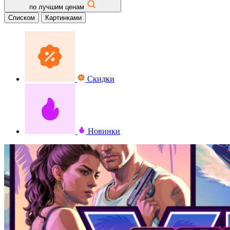
по лучшим ценам
Списком
Картинками
Скидки
Новинки