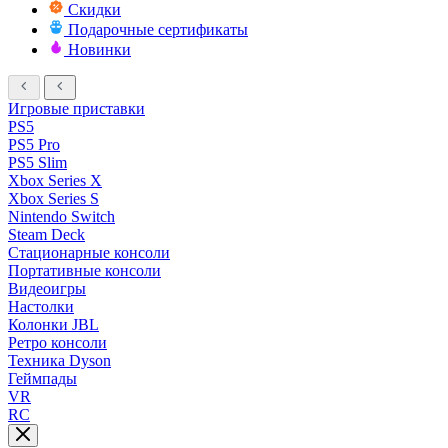
Скидки
Подарочные сертификаты
Новинки
Игровые приставки
PS5
PS5 Pro
PS5 Slim
Xbox Series X
Xbox Series S
Nintendo Switch
Steam Deck
Стационарные консоли
Портативные консоли
Видеоигры
Настолки
Колонки JBL
Ретро консоли
Техника Dyson
Геймпады
VR
RC