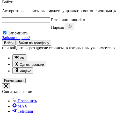
Войти
Авторизировавшись, вы сможете управлять своими личными дан
Email или никнейм
Пароль
Запомнить
Забыли пароль?
Войти
Войти по телефону
или
войдите через другие сервисы, в которых вы уже имеете ак
VK
Одноклассники
Яндекс
Регистрация
Связаться с нами
Позвонить
MAX
Telegram