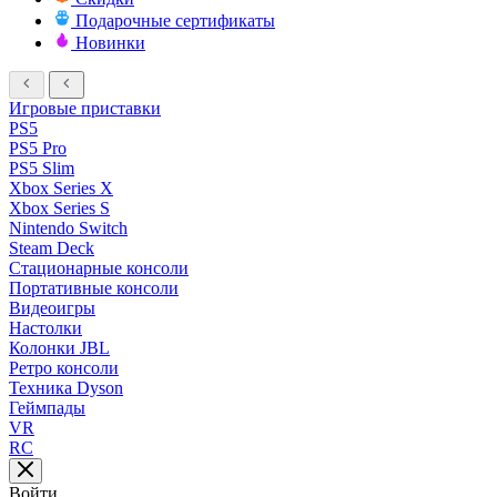
Подарочные сертификаты
Новинки
Игровые приставки
PS5
PS5 Pro
PS5 Slim
Xbox Series X
Xbox Series S
Nintendo Switch
Steam Deck
Стационарные консоли
Портативные консоли
Видеоигры
Настолки
Колонки JBL
Ретро консоли
Техника Dyson
Геймпады
VR
RC
Войти