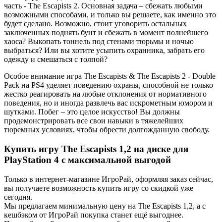
часть - The Escapists 2. Основная задача – сбежать любыми
возможными способами, и только вы решаете, как именно это
будет сделано. Возможно, стоит уговорить остальных
заключенных поднять бунт и сбежать в момент полнейшего
хаоса? Выкопать тоннель под стенами тюрьмы и ночью
выбраться? Или вы хотите усыпить охранника, забрать его
одежду и смешаться с толпой?
Особое внимание игра The Escapists & The Escapists 2 - Double
Pack на PS4 уделяет поведению охраны, способной не только
жестко реагировать на любые отклонения от нормативного
поведения, но и иногда развлечь вас искрометным юмором и
шутками. Побег – это целое искусство! Вы должны
продемонстрировать все свои навыки в тяжелейших
тюремных условиях, чтобы обрести долгожданную свободу.
Купить игру The Escapists 1,2 на диске для
PlayStation 4 с максимальной выгодой
Только в интернет-магазине ИгроРай, оформляя заказ сейчас,
вы получаете возможность купить игру со скидкой уже
сегодня.
Мы предлагаем минимальную цену на The Escapists 1,2, а с
кешбэком от ИгроРай покупка станет ещё выгоднее.