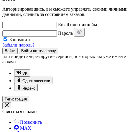
Авторизировавшись, вы сможете управлять своими личными
данными, следить за состоянием заказов.
Email или никнейм
Пароль
Запомнить
Забыли пароль?
Войти
Войти по телефону
или
войдите через другие сервисы, в которых вы уже имеете
аккаунт
VK
Одноклассники
Яндекс
Регистрация
Связаться с нами
Позвонить
MAX