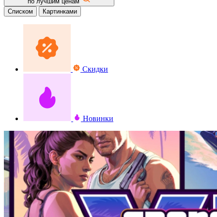
по лучшим ценам
Списком
Картинками
Скидки
Новинки