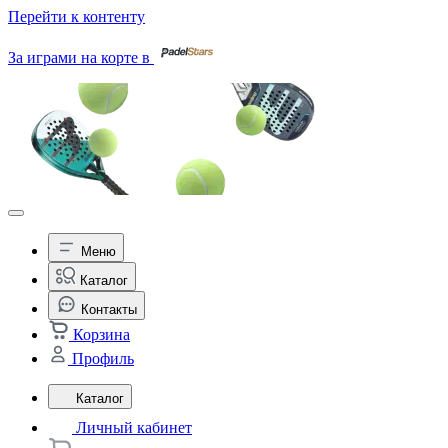
Перейти к контенту
За играми на корте в
Меню
Каталог
Контакты
Корзина
Профиль
Каталог
Личный кабинет