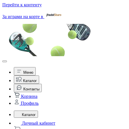
Перейти к контенту
За играми на корте в
Меню
Каталог
Контакты
Корзина
Профиль
Каталог
Личный кабинет