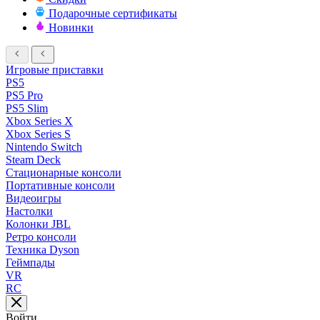
Подарочные сертификаты
Новинки
Игровые приставки
PS5
PS5 Pro
PS5 Slim
Xbox Series X
Xbox Series S
Nintendo Switch
Steam Deck
Стационарные консоли
Портативные консоли
Видеоигры
Настолки
Колонки JBL
Ретро консоли
Техника Dyson
Геймпады
VR
RC
Войти