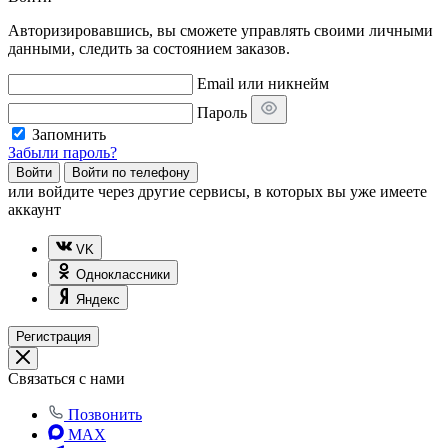
Авторизировавшись, вы сможете управлять своими личными
данными, следить за состоянием заказов.
Email или никнейм
Пароль
Запомнить
Забыли пароль?
Войти
Войти по телефону
или
войдите через другие сервисы, в которых вы уже имеете
аккаунт
VK
Одноклассники
Яндекс
Регистрация
Связаться с нами
Позвонить
MAX