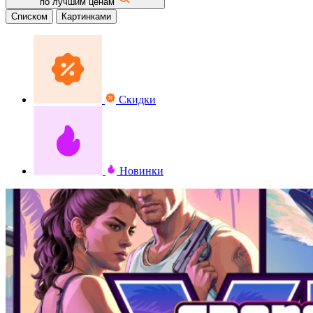
по лучшим ценам
Списком
Картинками
Скидки
Новинки