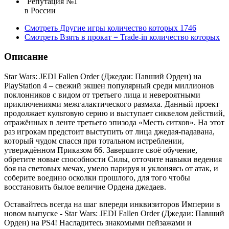
Репутация №1
в России
Смотреть
Другие игры
количество которых
1746
Смотреть
Взять в прокат = Trade-in
количество которых
Описание
Star Wars: JEDI Fallen Order (Джедаи: Павший Орден) на
PlayStation 4 – свежий экшен популярный среди миллионов
поклонников с видом от третьего лица и невероятными
приключениями межгалактического размаха. Данный проект
продолжает культовую серию и выступает сиквелом действий,
отражённых в ленте третьего эпизода «Месть ситхов». На этот
раз игрокам предстоит выступить от лица джедая-падавана,
который чудом спасся при тотальном истреблении,
утверждённом Приказом 66. Завершите своё обучение,
обретите новые способности Силы, отточите навыки ведения
боя на световых мечах, умело парируя и уклоняясь от атак, и
соберите воедино осколки прошлого, для того чтобы
восстановить былое величие Ордена джедаев.
Оставайтесь всегда на шаг впереди инквизиторов Империи в
новом выпуске - Star Wars: JEDI Fallen Order (Джедаи: Павший
Орден) на PS4! Насладитесь знакомыми пейзажами и