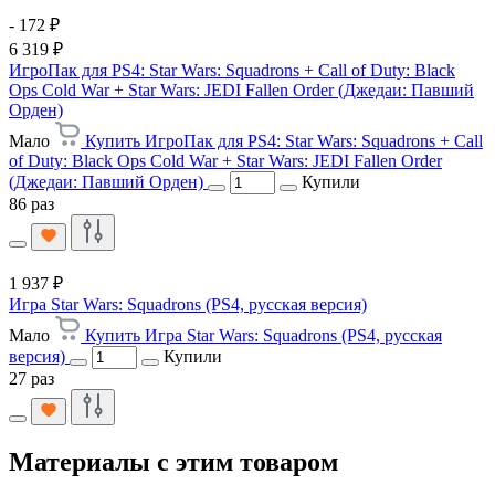
- 172 ₽
6 319 ₽
ИгроПак для PS4: Star Wars: Squadrons + Call of Duty: Black
Ops Cold War + Star Wars: JEDI Fallen Order (Джедаи: Павший
Орден)
Мало
Купить ИгроПак для PS4: Star Wars: Squadrons + Call
of Duty: Black Ops Cold War + Star Wars: JEDI Fallen Order
(Джедаи: Павший Орден)
Купили
86 раз
1 937 ₽
Игра Star Wars: Squadrons (PS4, русская версия)
Мало
Купить Игра Star Wars: Squadrons (PS4, русская
версия)
Купили
27 раз
Материалы с этим товаром