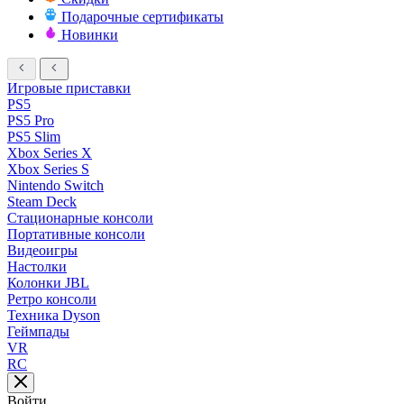
Подарочные сертификаты
Новинки
Игровые приставки
PS5
PS5 Pro
PS5 Slim
Xbox Series X
Xbox Series S
Nintendo Switch
Steam Deck
Стационарные консоли
Портативные консоли
Видеоигры
Настолки
Колонки JBL
Ретро консоли
Техника Dyson
Геймпады
VR
RC
Войти