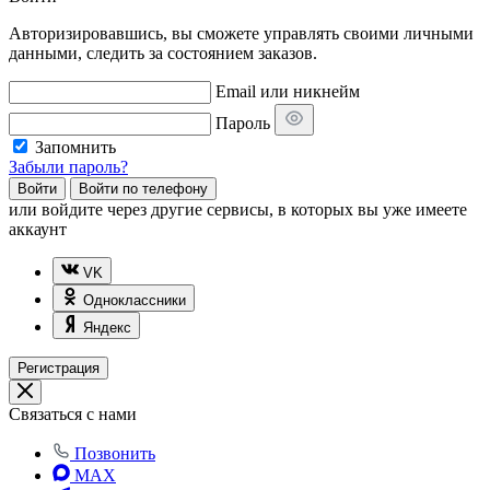
Авторизировавшись, вы сможете управлять своими личными
данными, следить за состоянием заказов.
Email или никнейм
Пароль
Запомнить
Забыли пароль?
Войти
Войти по телефону
или
войдите через другие сервисы, в которых вы уже имеете
аккаунт
VK
Одноклассники
Яндекс
Регистрация
Связаться с нами
Позвонить
MAX