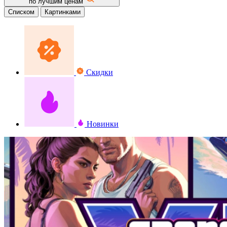
по лучшим ценам
Списком
Картинками
Скидки
Новинки