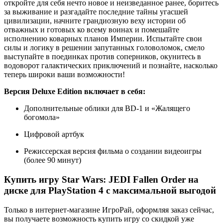
откройте для себя нечто новое и неизведанное ранее, боритесь
за выживание и разгадайте последние тайны угасшей
цивилизации, начните грандиозную веху истории об
отважных и готовых ко всему воинах и помешайте
исполнению коварных планов Империи. Испытайте свои
силы и логику в решении запутанных головоломок, смело
выступайте в поединках против соперников, окунитесь в
водоворот галактических приключений и познайте, насколько
теперь широки ваши возможности!
Версия Deluxe Edition включает в себя:
Дополнительные облики для BD-1 и «Жалящего
богомола»
Цифровой артбук
Режиссерская версия фильма о создании видеоигры
(более 90 минут)
Купить игру Star Wars: JEDI Fallen Order на
диске для PlayStation 4 с максимальной выгодой
Только в интернет-магазине ИгроРай, оформляя заказ сейчас,
вы получаете возможность купить игру со скидкой уже