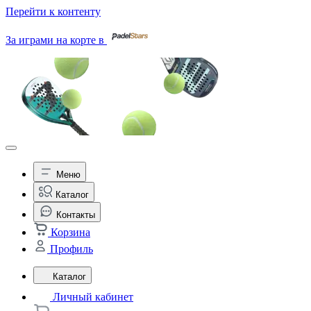
Перейти к контенту
За играми на корте в
Меню
Каталог
Контакты
Корзина
Профиль
Каталог
Личный кабинет