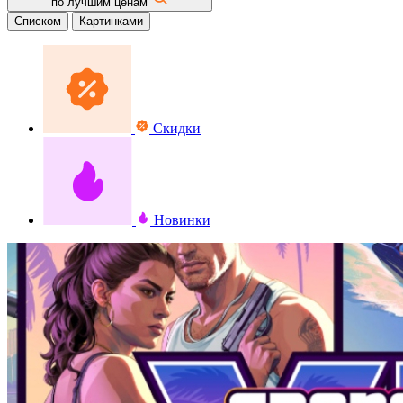
по лучшим ценам
Списком
Картинками
Скидки
Новинки