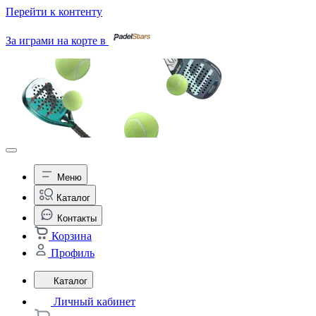
Перейти к контенту
За играми на корте в
Меню
Каталог
Контакты
Корзина
Профиль
Каталог
Личный кабинет