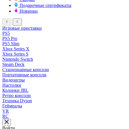
Подарочные сертификаты
Новинки
Игровые приставки
PS5
PS5 Pro
PS5 Slim
Xbox Series X
Xbox Series S
Nintendo Switch
Steam Deck
Стационарные консоли
Портативные консоли
Видеоигры
Настолки
Колонки JBL
Ретро консоли
Техника Dyson
Геймпады
VR
RC
Войти