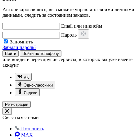
Авторизировавшись, вы сможете управлять своими личными
данными, следить за состоянием заказов.
Email или никнейм
Пароль
Запомнить
Забыли пароль?
Войти
Войти по телефону
или
войдите через другие сервисы, в которых вы уже имеете
аккаунт
VK
Одноклассники
Яндекс
Регистрация
Связаться с нами
Позвонить
MAX