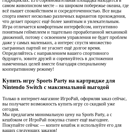
гидроциклах. Его соревновательная площадка находится в
самом живописном месте – на широком побережье океана, где
всё пышет спокойствием и сосредоточенностью. Все виды
спорта имеют несколько различных вариантов прохождения,
что делает процесс ещё более занятным и увлекательным.
Игра отличается комфортным интерфейсом, интуитивно
понятным геймплеем и тщательно проработанной механикой
движений, потому с освоением управления не будет проблем
даже у самых маленьких, а интерес спустя множество
сыгранных партий не угаснет ещё долгое время.
Определяйтесь с направлением вашего спортивного
будущего, зовите друзей и соревнуйтесь в достижении
намеченных целей вместе благодаря специальному
кооперативному режиму!
Купить игру Sports Party на картридже для
Nintendo Switch с максимальной выгодой
Только в интернет-магазине ИгроРай, оформляя заказ сейчас,
вы получаете возможность купить игру со скидкой уже
сегодня.
Мы предлагаем минимальную цену на Sports Party, а с
кешбэком от ИгроРай покупка станет ещё выгоднее.
Покупайте сейчас — копите кешбэк и используйте его для
ваших следующих заказов!