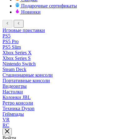
Подарочные сертификаты
Новинки
Игровые приставки
PS5
PS5 Pro
PS5 Slim
Xbox Series X
Xbox Series S
Nintendo Switch
Steam Deck
Стационарные консоли
Портативные консоли
Видеоигры
Настолки
Колонки JBL
Ретро консоли
Техника Dyson
Геймпады
VR
RC
Войти