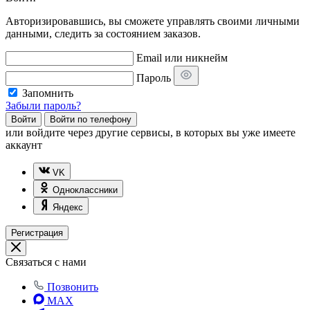
Авторизировавшись, вы сможете управлять своими личными
данными, следить за состоянием заказов.
Email или никнейм
Пароль
Запомнить
Забыли пароль?
Войти
Войти по телефону
или
войдите через другие сервисы, в которых вы уже имеете
аккаунт
VK
Одноклассники
Яндекс
Регистрация
Связаться с нами
Позвонить
MAX