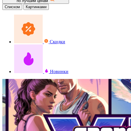
по лучшим ценам
Списком
Картинками
Скидки
Новинки