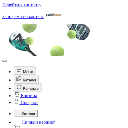
Перейти к контенту
За играми на корте в
Меню
Каталог
Контакты
Корзина
Профиль
Каталог
Личный кабинет