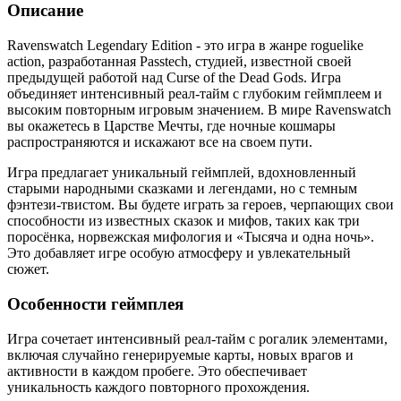
Описание
Ravenswatch Legendary Edition - это игра в жанре roguelike
action, разработанная Passtech, студией, известной своей
предыдущей работой над Curse of the Dead Gods. Игра
объединяет интенсивный реал-тайм с глубоким геймплеем и
высоким повторным игровым значением. В мире Ravenswatch
вы окажетесь в Царстве Мечты, где ночные кошмары
распространяются и искажают все на своем пути.
Игра предлагает уникальный геймплей, вдохновленный
старыми народными сказками и легендами, но с темным
фэнтези-твистом. Вы будете играть за героев, черпaющих свои
способности из известных сказок и мифов, таких как три
поросёнка, норвежская мифология и «Тысяча и одна ночь».
Это добавляет игре особую атмосферу и увлекательный
сюжет.
Особенности геймплея
Игра сочетает интенсивный реал-тайм с рогалик элементами,
включая случайно генерируемые карты, новых врагов и
активности в каждом пробеге. Это обеспечивает
уникальность каждого повторного прохождения.