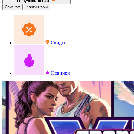
по лучшим ценам
Списком
Картинками
Скидки
Новинки