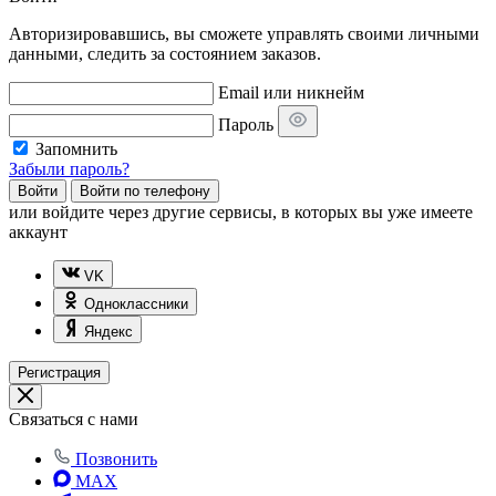
Авторизировавшись, вы сможете управлять своими личными
данными, следить за состоянием заказов.
Email или никнейм
Пароль
Запомнить
Забыли пароль?
Войти
Войти по телефону
или
войдите через другие сервисы, в которых вы уже имеете
аккаунт
VK
Одноклассники
Яндекс
Регистрация
Связаться с нами
Позвонить
MAX