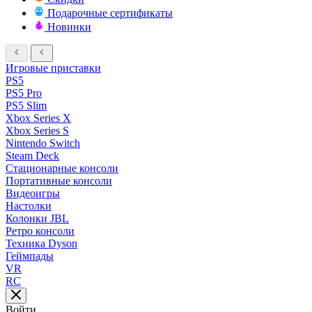
Подарочные сертификаты
Новинки
Игровые приставки
PS5
PS5 Pro
PS5 Slim
Xbox Series X
Xbox Series S
Nintendo Switch
Steam Deck
Стационарные консоли
Портативные консоли
Видеоигры
Настолки
Колонки JBL
Ретро консоли
Техника Dyson
Геймпады
VR
RC
Войти