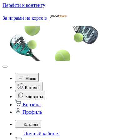
Перейти к контенту
За играми на корте в
Меню
Каталог
Контакты
Корзина
Профиль
Каталог
Личный кабинет