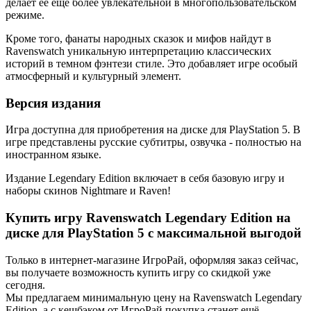
делает ее еще более увлекательной в многопользовательском
режиме.
Кроме того, фанаты народных сказок и мифов найдут в
Ravenswatch уникальную интерпретацию классических
историй в темном фэнтези стиле. Это добавляет игре особый
атмосферный и культурный элемент.
Версия издания
Игра доступна для приобретения на диске для PlayStation 5. В
игре представлены русские субтитры, озвучка - полностью на
иностранном языке.
Издание Legendary Edition включает в себя базовую игру и
наборы скинов Nightmare и Raven!
Купить игру Ravenswatch Legendary Edition на
диске для PlayStation 5 с максимальной выгодой
Только в интернет-магазине ИгроРай, оформляя заказ сейчас,
вы получаете возможность купить игру со скидкой уже
сегодня.
Мы предлагаем минимальную цену на Ravenswatch Legendary
Edition, а с кешбэком от ИгроРай покупка станет ещё