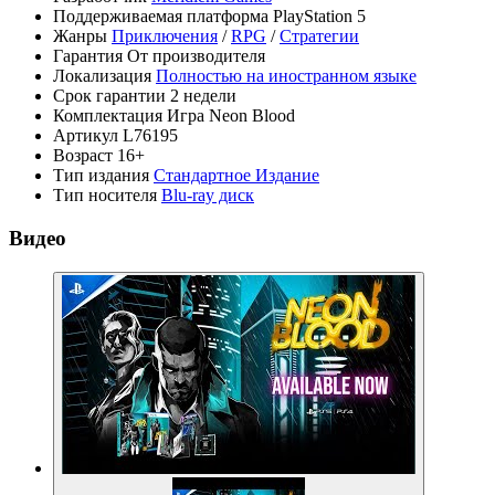
Поддерживаемая платформа
PlayStation 5
Жанры
Приключения
/
RPG
/
Стратегии
Гарантия
От производителя
Локализация
Полностью на иностранном языке
Срок гарантии
2 недели
Комплектация
Игра Neon Blood
Артикул
L76195
Возраст
16+
Тип издания
Стандартное Издание
Тип носителя
Blu-ray диск
Видео