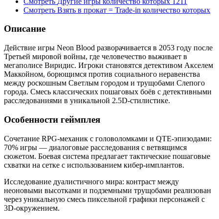
Смотреть
Другие игры
количество которых
1211
Смотреть
Взять в прокат = Trade-in
количество которых
Описание
Действие игры Neon Blood разворачивается в 2053 году после
Третьей мировой войны, где человечество выживает в
мегаполисе Виридис. Игроки становятся детективом Акселем
Маккойном, борющимся против социального неравенства
между роскошным Светлым городом и трущобами Слепого
города. Смесь классических пошаговых боёв с детективными
расследованиями в уникальной 2.5D-стилистике.
Особенности геймплея
Сочетание RPG-механик с головоломками и QTE-эпизодами:
70% игры — диалоговые расследования с ветвящимся
сюжетом. Боевая система предлагает тактические пошаговые
схватки на сетке с использованием кибер-имплантов.
Исследование дуалистичного мира: контраст между
неоновыми высотками и подземными трущобами реализован
через уникальную смесь пиксельной графики персонажей с
3D-окружением.