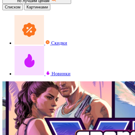
по лучшим ценам
Списком
Картинками
Скидки
Новинки