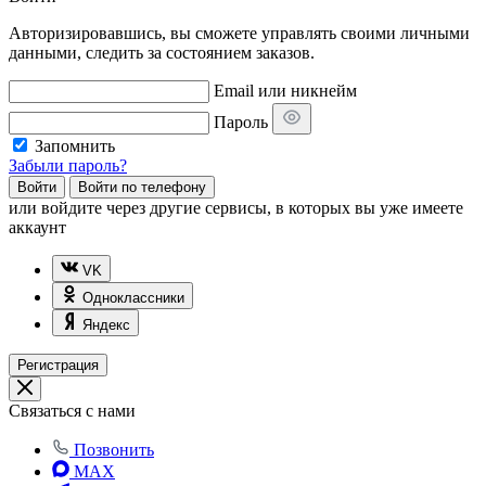
Авторизировавшись, вы сможете управлять своими личными
данными, следить за состоянием заказов.
Email или никнейм
Пароль
Запомнить
Забыли пароль?
Войти
Войти по телефону
или
войдите через другие сервисы, в которых вы уже имеете
аккаунт
VK
Одноклассники
Яндекс
Регистрация
Связаться с нами
Позвонить
MAX