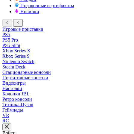
Подарочные сертификаты
Новинки
Игровые приставки
PS5
PS5 Pro
PS5 Slim
Xbox Series X
Xbox Series S
Nintendo Switch
Steam Deck
Стационарные консоли
Портативные консоли
Видеоигры
Настолки
Колонки JBL
Ретро консоли
Техника Dyson
Геймпады
VR
RC
Войти