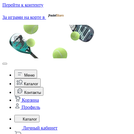
Перейти к контенту
За играми на корте в
Меню
Каталог
Контакты
Корзина
Профиль
Каталог
Личный кабинет