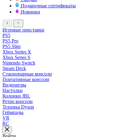
Подарочные сертификаты
Новинки
Игровые приставки
PS5
PS5 Pro
PS5 Slim
Xbox Series X
Xbox Series S
Nintendo Switch
Steam Deck
Стационарные консоли
Портативные консоли
Видеоигры
Настолки
Колонки JBL
Ретро консоли
Техника Dyson
Геймпады
VR
RC
Войти