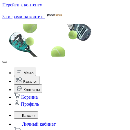
Перейти к контенту
За играми на корте в
Меню
Каталог
Контакты
Корзина
Профиль
Каталог
Личный кабинет