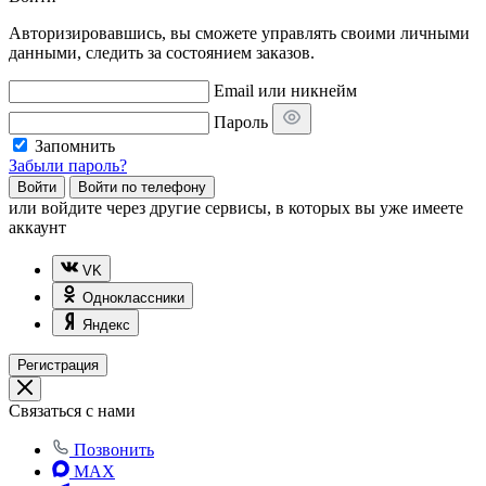
Авторизировавшись, вы сможете управлять своими личными
данными, следить за состоянием заказов.
Email или никнейм
Пароль
Запомнить
Забыли пароль?
Войти
Войти по телефону
или
войдите через другие сервисы, в которых вы уже имеете
аккаунт
VK
Одноклассники
Яндекс
Регистрация
Связаться с нами
Позвонить
MAX