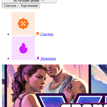
по лучшим ценам
Списком
Картинками
Скидки
Новинки