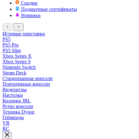
Скидки
Подарочные сертификаты
Новинки
Игровые приставки
PS5
PS5 Pro
PS5 Slim
Xbox Series X
Xbox Series S
Nintendo Switch
Steam Deck
Стационарные консоли
Портативные консоли
Видеоигры
Настолки
Колонки JBL
Ретро консоли
Техника Dyson
Геймпады
VR
RC