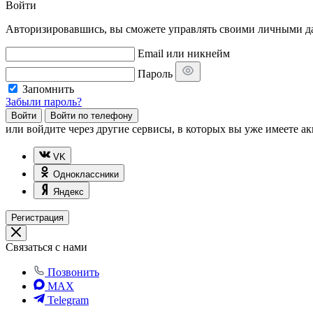
Войти
Авторизировавшись, вы сможете управлять своими личными дан
Email или никнейм
Пароль
Запомнить
Забыли пароль?
Войти
Войти по телефону
или
войдите через другие сервисы, в которых вы уже имеете ак
VK
Одноклассники
Яндекс
Регистрация
Связаться с нами
Позвонить
MAX
Telegram