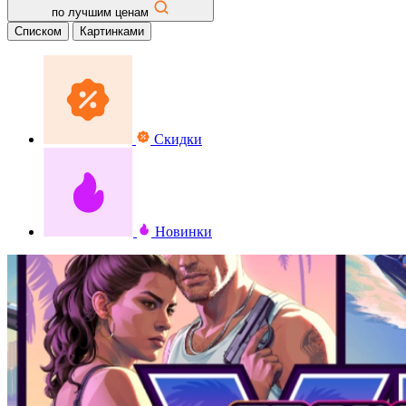
по лучшим ценам
Списком
Картинками
Скидки
Новинки