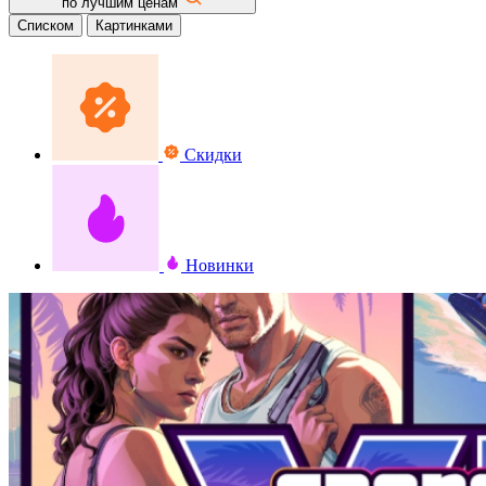
по лучшим ценам
Списком
Картинками
Скидки
Новинки