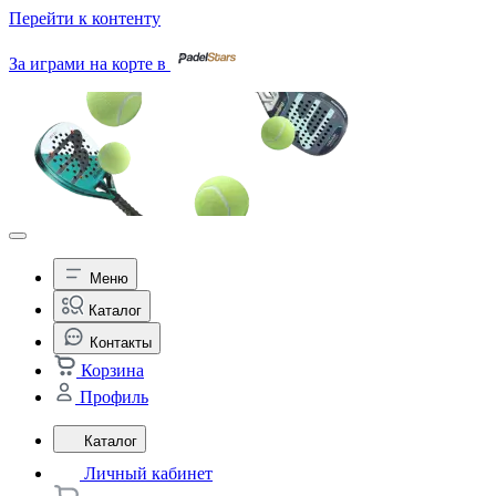
Перейти к контенту
За играми на корте в
Меню
Каталог
Контакты
Корзина
Профиль
Каталог
Личный кабинет