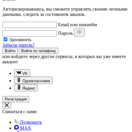
Авторизировавшись, вы сможете управлять своими личными
данными, следить за состоянием заказов.
Email или никнейм
Пароль
Запомнить
Забыли пароль?
Войти
Войти по телефону
или
войдите через другие сервисы, в которых вы уже имеете
аккаунт
VK
Одноклассники
Яндекс
Регистрация
Связаться с нами
Позвонить
MAX