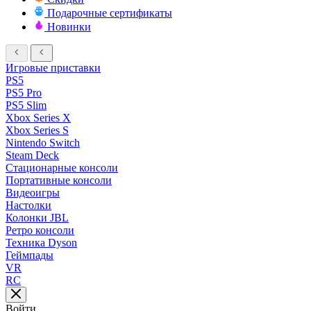
Подарочные сертификаты
Новинки
Игровые приставки
PS5
PS5 Pro
PS5 Slim
Xbox Series X
Xbox Series S
Nintendo Switch
Steam Deck
Стационарные консоли
Портативные консоли
Видеоигры
Настолки
Колонки JBL
Ретро консоли
Техника Dyson
Геймпады
VR
RC
Войти