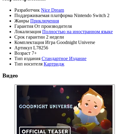
Разработчик
Nice Dream
Поддерживаемая платформа
Nintendo Switch 2
Жанры
Приключения
Гарантия
От производителя
Локализация
Полностью на иностранном языке
Срок гарантии
2 недели
Комплектация
Игра Goodnight Universe
Артикул
L78256
Возраст
7+
Тип издания
Стандартное Издание
Тип носителя
Картридж
Видео