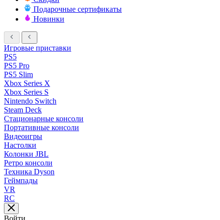
Подарочные сертификаты
Новинки
Игровые приставки
PS5
PS5 Pro
PS5 Slim
Xbox Series X
Xbox Series S
Nintendo Switch
Steam Deck
Стационарные консоли
Портативные консоли
Видеоигры
Настолки
Колонки JBL
Ретро консоли
Техника Dyson
Геймпады
VR
RC
Войти