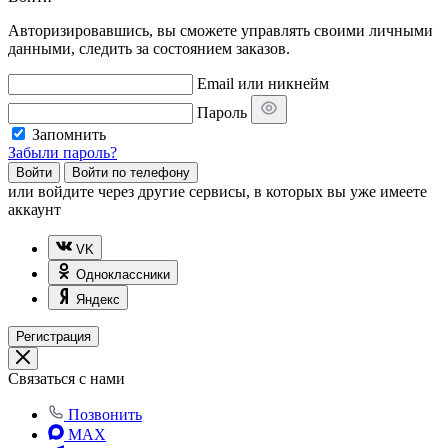
Авторизировавшись, вы сможете управлять своими личными
данными, следить за состоянием заказов.
Email или никнейм
Пароль
Запомнить
Забыли пароль?
Войти
Войти по телефону
или
войдите через другие сервисы, в которых вы уже имеете
аккаунт
VK
Одноклассники
Яндекс
Регистрация
Связаться с нами
Позвонить
MAX