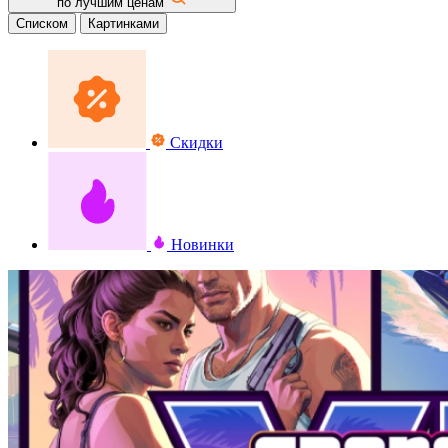
по лучшим ценам
Списком
Картинками
Скидки
Новинки