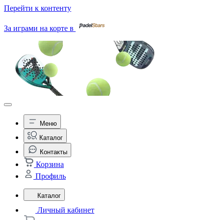
Перейти к контенту
За играми на корте в
Меню
Каталог
Контакты
Корзина
Профиль
Каталог
Личный кабинет