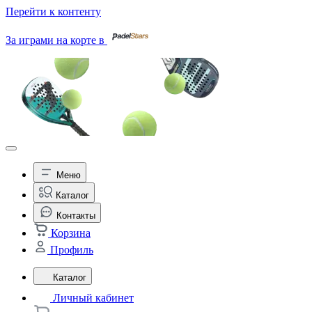
Перейти к контенту
За играми на корте в
Меню
Каталог
Контакты
Корзина
Профиль
Каталог
Личный кабинет