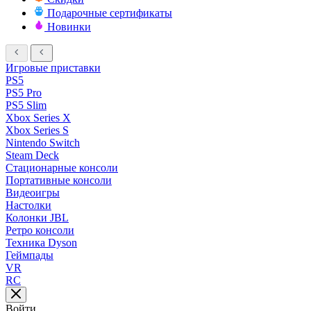
Подарочные сертификаты
Новинки
Игровые приставки
PS5
PS5 Pro
PS5 Slim
Xbox Series X
Xbox Series S
Nintendo Switch
Steam Deck
Стационарные консоли
Портативные консоли
Видеоигры
Настолки
Колонки JBL
Ретро консоли
Техника Dyson
Геймпады
VR
RC
Войти