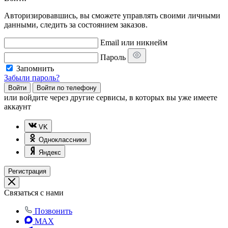
Авторизировавшись, вы сможете управлять своими личными
данными, следить за состоянием заказов.
Email или никнейм
Пароль
Запомнить
Забыли пароль?
Войти
Войти по телефону
или
войдите через другие сервисы, в которых вы уже имеете
аккаунт
VK
Одноклассники
Яндекс
Регистрация
Связаться с нами
Позвонить
MAX