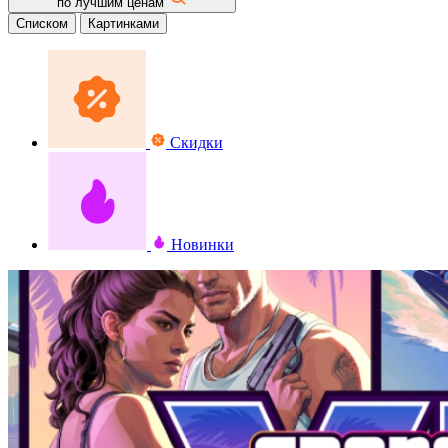
по лучшим ценам
Списком
Картинками
Скидки
Новинки