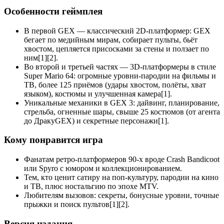
Особенности геймплея
В первой GEX — классический 2D-платформер: GEX
бегает по медийным мирам, собирает пульты, бьёт
хвостом, цепляется присосками за стены и ползает по
ним[1][2].
Во второй и третьей частях — 3D-платформеры в стиле
Super Mario 64: огромные уровни-пародии на фильмы и
ТВ, более 125 приёмов (удары хвостом, полёты, хват
языком), костюмы и улучшенная камера[1].
Уникальные механики в GEX 3: дайвинг, планирование,
стрельба, огненные шары, свыше 25 костюмов (от агента
до ДракуGEX) и секретные персонажи[1].
Кому понравится игра
Фанатам ретро-платформеров 90-х вроде Crash Bandicoot
или Spyro с юмором и коллекционированием.
Тем, кто ценит сатиру на поп-культуру, пародии на кино
и ТВ, плюс ностальгию по эпохе MTV.
Любителям вызовов: секреты, бонусные уровни, точные
прыжки и поиск пультов[1][2].
Версия издания