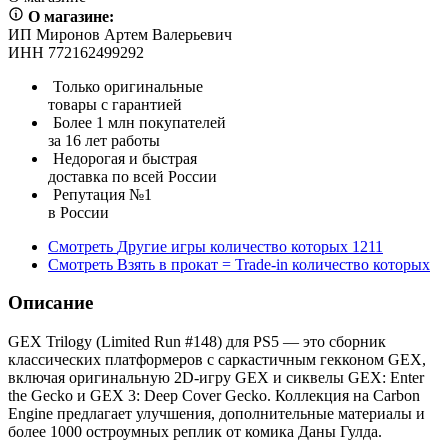
О магазине:
ИП Миронов Артем Валерьевич
ИНН 772162499292
Только оригинальные
товары с гарантией
Более 1 млн покупателей
за 16 лет работы
Недорогая и быстрая
доставка по всей России
Репутация №1
в России
Смотреть
Другие игры
количество которых
1211
Смотреть
Взять в прокат = Trade-in
количество которых
Описание
GEX Trilogy (Limited Run #148) для PS5 — это сборник
классических платформеров с саркастичным гекконом GEX,
включая оригинальную 2D-игру GEX и сиквелы GEX: Enter
the Gecko и GEX 3: Deep Cover Gecko. Коллекция на Carbon
Engine предлагает улучшения, дополнительные материалы и
более 1000 остроумных реплик от комика Даны Гулда.