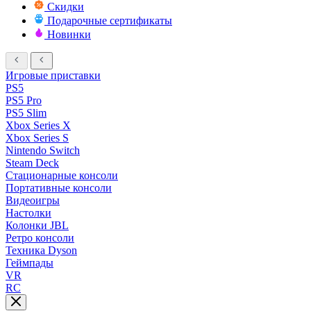
Скидки
Подарочные сертификаты
Новинки
Игровые приставки
PS5
PS5 Pro
PS5 Slim
Xbox Series X
Xbox Series S
Nintendo Switch
Steam Deck
Стационарные консоли
Портативные консоли
Видеоигры
Настолки
Колонки JBL
Ретро консоли
Техника Dyson
Геймпады
VR
RC