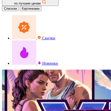
по лучшим ценам
Списком
Картинками
Скидки
Новинки