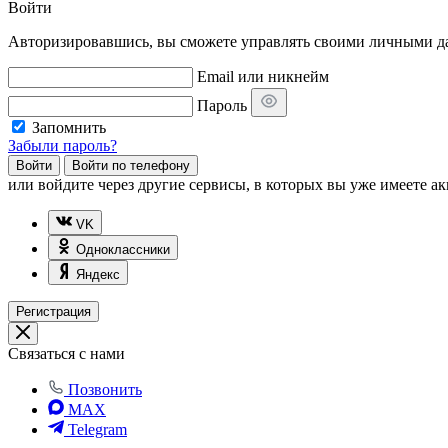
Войти
Авторизировавшись, вы сможете управлять своими личными дан
Email или никнейм
Пароль
Запомнить
Забыли пароль?
Войти
Войти по телефону
или
войдите через другие сервисы, в которых вы уже имеете ак
VK
Одноклассники
Яндекс
Регистрация
Связаться с нами
Позвонить
MAX
Telegram