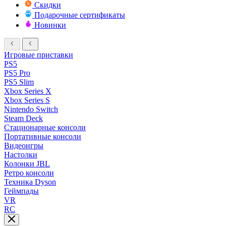
Скидки
Подарочные сертификаты
Новинки
Игровые приставки
PS5
PS5 Pro
PS5 Slim
Xbox Series X
Xbox Series S
Nintendo Switch
Steam Deck
Стационарные консоли
Портативные консоли
Видеоигры
Настолки
Колонки JBL
Ретро консоли
Техника Dyson
Геймпады
VR
RC