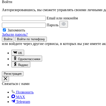
Войти
Авторизировавшись, вы сможете управлять своими личными дан
Email или никнейм
Пароль
Запомнить
Забыли пароль?
Войти
Войти по телефону
или
войдите через другие сервисы, в которых вы уже имеете ак
VK
Одноклассники
Яндекс
Регистрация
Связаться с нами
Позвонить
MAX
Telegram