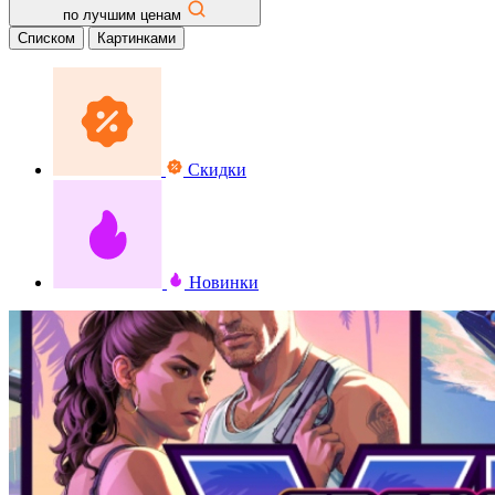
по лучшим ценам
Списком
Картинками
Скидки
Новинки