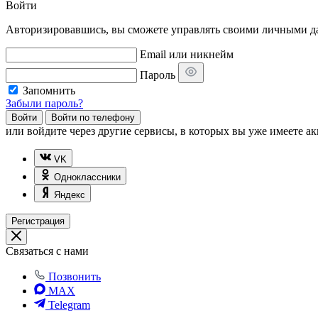
Войти
Авторизировавшись, вы сможете управлять своими личными дан
Email или никнейм
Пароль
Запомнить
Забыли пароль?
Войти
Войти по телефону
или
войдите через другие сервисы, в которых вы уже имеете ак
VK
Одноклассники
Яндекс
Регистрация
Связаться с нами
Позвонить
MAX
Telegram