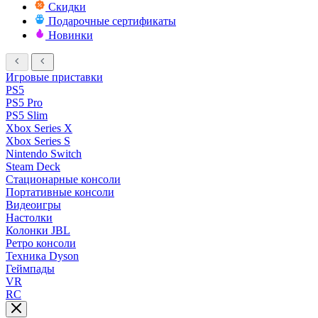
Скидки
Подарочные сертификаты
Новинки
Игровые приставки
PS5
PS5 Pro
PS5 Slim
Xbox Series X
Xbox Series S
Nintendo Switch
Steam Deck
Стационарные консоли
Портативные консоли
Видеоигры
Настолки
Колонки JBL
Ретро консоли
Техника Dyson
Геймпады
VR
RC