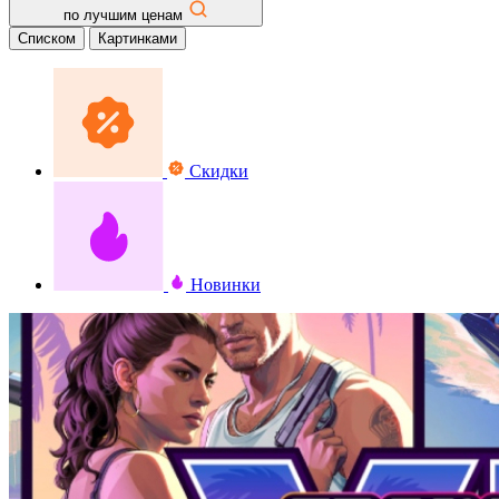
по лучшим ценам
Списком
Картинками
Скидки
Новинки