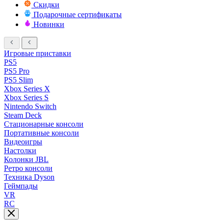
Скидки
Подарочные сертификаты
Новинки
Игровые приставки
PS5
PS5 Pro
PS5 Slim
Xbox Series X
Xbox Series S
Nintendo Switch
Steam Deck
Стационарные консоли
Портативные консоли
Видеоигры
Настолки
Колонки JBL
Ретро консоли
Техника Dyson
Геймпады
VR
RC