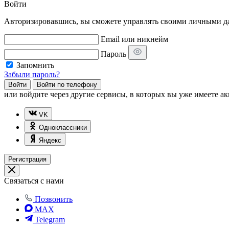
Войти
Авторизировавшись, вы сможете управлять своими личными дан
Email или никнейм
Пароль
Запомнить
Забыли пароль?
Войти
Войти по телефону
или
войдите через другие сервисы, в которых вы уже имеете ак
VK
Одноклассники
Яндекс
Регистрация
Связаться с нами
Позвонить
MAX
Telegram