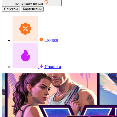
по лучшим ценам
Списком
Картинками
Скидки
Новинки