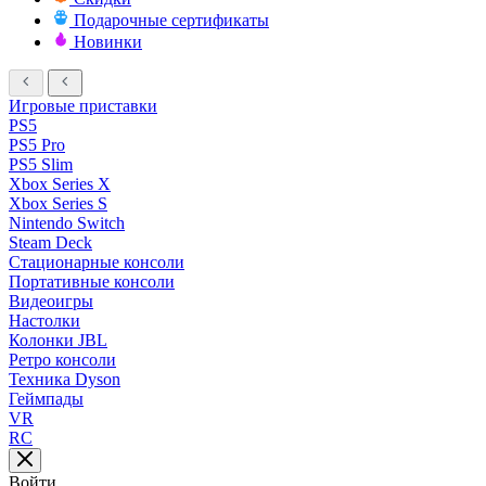
Подарочные сертификаты
Новинки
Игровые приставки
PS5
PS5 Pro
PS5 Slim
Xbox Series X
Xbox Series S
Nintendo Switch
Steam Deck
Стационарные консоли
Портативные консоли
Видеоигры
Настолки
Колонки JBL
Ретро консоли
Техника Dyson
Геймпады
VR
RC
Войти