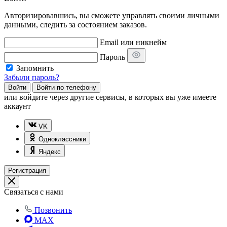
Авторизировавшись, вы сможете управлять своими личными
данными, следить за состоянием заказов.
Email или никнейм
Пароль
Запомнить
Забыли пароль?
Войти
Войти по телефону
или
войдите через другие сервисы, в которых вы уже имеете
аккаунт
VK
Одноклассники
Яндекс
Регистрация
Связаться с нами
Позвонить
MAX