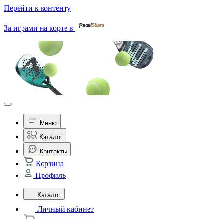
Перейти к контенту
За играми на корте в
Меню
Каталог
Контакты
Корзина
Профиль
Каталог
Личный кабинет