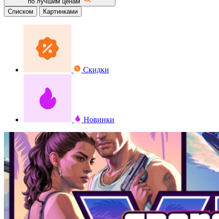
по лучшим ценам
Списком
Картинками
Скидки
Новинки