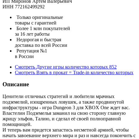
ИП Миронов Артем Валерьевич
ИНН 772162499292
Только оригинальные
товары с гарантией
Более 1 млн покупателей
за 16 лет работы
Недорогая и быстрая
доставка по всей России
Репутация №1
в России
Смотреть
Другие игры
количество которых
852
Смотреть
Взять в прокат = Trade-in
количество которых
Описание
Ценители отличных стратегий и любители мрачных
подземелий, изощренных ловушек, а также продвинутой
инфраструктуры - игра Dungeon 3 для XBOX One ждет вас.
Властелин Подземелья заманил на свою сторону главную
жрицу эльфов, Талию, и сделал её своей полноправной
помощницей.
И теперь вам придется запастись несметной армией, чтобы
начать завоевание верхнего мира и раз и навсегда покончить с