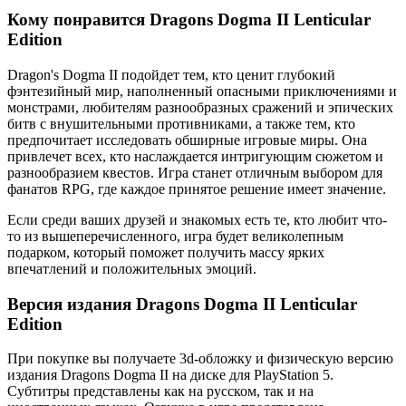
Кому понравится Dragons Dogma II Lenticular
Edition
Dragon's Dogma II подойдет тем, кто ценит глубокий
фэнтезийный мир, наполненный опасными приключениями и
монстрами, любителям разнообразных сражений и эпических
битв с внушительными противниками, а также тем, кто
предпочитает исследовать обширные игровые миры. Она
привлечет всех, кто наслаждается интригующим сюжетом и
разнообразием квестов. Игра станет отличным выбором для
фанатов RPG, где каждое принятое решение имеет значение.
Если среди ваших друзей и знакомых есть те, кто любит что-
то из вышеперечисленного, игра будет великолепным
подарком, который поможет получить массу ярких
впечатлений и положительных эмоций.
Версия издания Dragons Dogma II Lenticular
Edition
При покупке вы получаете 3d-обложку и физическую версию
издания Dragons Dogma II на диске для PlayStation 5.
Субтитры представлены как на русском, так и на