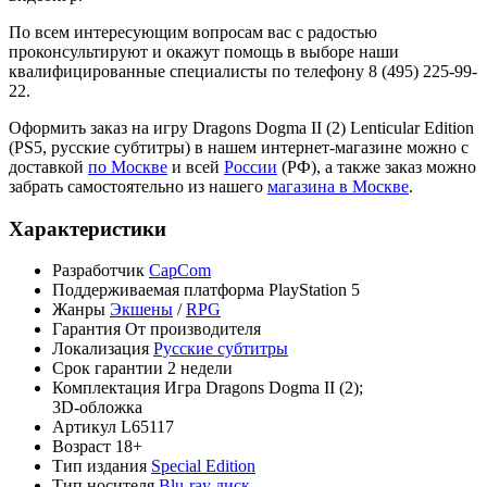
По всем интересующим вопросам вас с радостью
проконсультируют и окажут помощь в выборе наши
квалифицированные специалисты по телефону 8 (495) 225-99-
22.
Оформить заказ на игру Dragons Dogma II (2) Lenticular Edition
(PS5, русские субтитры) в нашем интернет-магазине можно с
доставкой
по Москве
и всей
России
(РФ), а также заказ можно
забрать самостоятельно из нашего
магазина в Москве
.
Характеристики
Разработчик
CapCom
Поддерживаемая платформа
PlayStation 5
Жанры
Экшены
/
RPG
Гарантия
От производителя
Локализация
Русские субтитры
Срок гарантии
2 недели
Комплектация
Игра Dragons Dogma II (2);
3D-обложка
Артикул
L65117
Возраст
18+
Тип издания
Special Edition
Тип носителя
Blu-ray диск