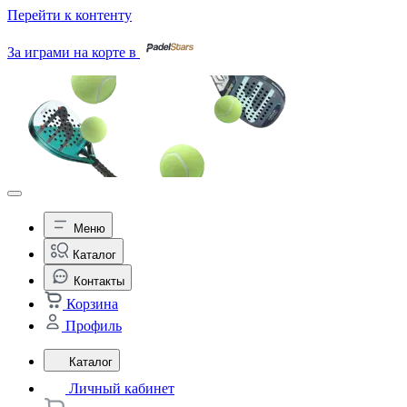
Перейти к контенту
За играми на корте в
Меню
Каталог
Контакты
Корзина
Профиль
Каталог
Личный кабинет