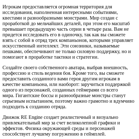
Игрокам предоставляется огромная территория для
исследования, наполненная интересными событиями,
квестами и разнообразными монстрами. Мир создан с
проработкой до мельчайших деталей, при этом его масштаб
превышает предыдущую часть серии в четыре раза. Вам не
придется исследовать его в одиночку, так как вы сможете
взять с собой в отряд трех компаньонов, которыми управляет
искусственный интеллект. Эти союзники, называемые
пешками, обеспечивают не только силовую поддержку, но и
помогают в проработке тактики и стратегии.
Создайте своего собственного аватара, выбрав внешность,
профессию и стиль ведения боя. Кроме того, вы сможете
предоставить созданного вами героя другим игрокам в
качестве компаньона, или наоборот: заручиться поддержкой
одного из персонажей, созданных геймерами со всего
мира. Гигантские боссы и разнообразные монстры станут
серьезным испытанием, поэтому важно грамотно и вдумчиво
подходить к созданию отряда.
Движок RE Engine создает реалистичный и визуально
привлекательный мир за счет великолепной графики и
эффектов. Физика окружающей среды и персонажей
способствует лучшему погружению в геймплей.