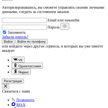
Авторизировавшись, вы сможете управлять своими личными
данными, следить за состоянием заказов.
Email или никнейм
Пароль
Запомнить
Забыли пароль?
Войти
Войти по телефону
или
войдите через другие сервисы, в которых вы уже имеете
аккаунт
VK
Одноклассники
Яндекс
Регистрация
Связаться с нами
Позвонить
MAX