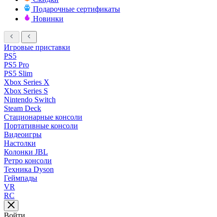
Подарочные сертификаты
Новинки
Игровые приставки
PS5
PS5 Pro
PS5 Slim
Xbox Series X
Xbox Series S
Nintendo Switch
Steam Deck
Стационарные консоли
Портативные консоли
Видеоигры
Настолки
Колонки JBL
Ретро консоли
Техника Dyson
Геймпады
VR
RC
Войти