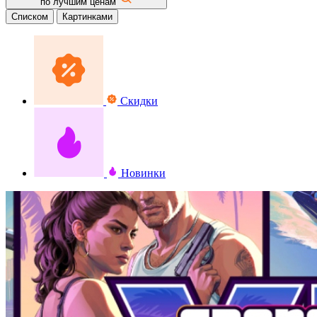
по лучшим ценам
Списком
Картинками
Скидки
Новинки