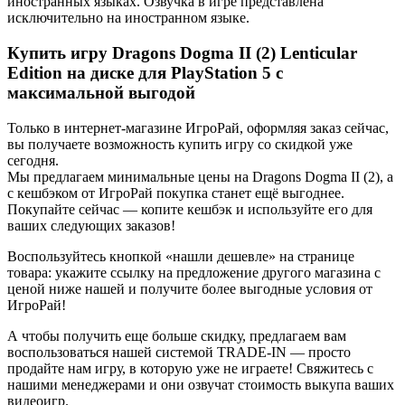
иностранных языках. Озвучка в игре представлена
исключительно на иностранном языке.
Купить игру Dragons Dogma II (2) Lenticular
Edition на диске для PlayStation 5 с
максимальной выгодой
Только в интернет-магазине ИгроРай, оформляя заказ сейчас,
вы получаете возможность купить игру со скидкой уже
сегодня.
Мы предлагаем минимальные цены на Dragons Dogma II (2), а
с кешбэком от ИгроРай покупка станет ещё выгоднее.
Покупайте сейчас — копите кешбэк и используйте его для
ваших следующих заказов!
Воспользуйтесь кнопкой «нашли дешевле» на странице
товара: укажите ссылку на предложение другого магазина с
ценой ниже нашей и получите более выгодные условия от
ИгроРай!
А чтобы получить еще больше скидку, предлагаем вам
воспользоваться нашей системой TRADE-IN — просто
продайте нам игру, в которую уже не играете! Свяжитесь с
нашими менеджерами и они озвучат стоимость выкупа ваших
видеоигр.