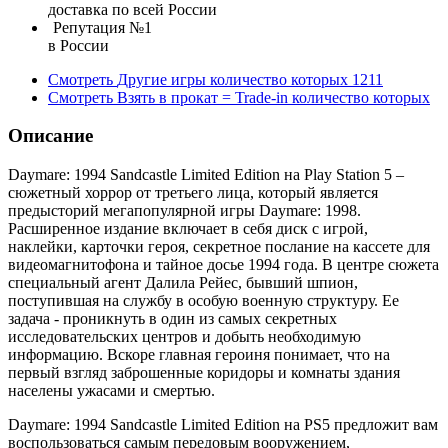
доставка по всей России
Репутация №1
в России
Смотреть
Другие игры
количество которых
1211
Смотреть
Взять в прокат = Trade-in
количество которых
Описание
Daymare: 1994 Sandcastle Limited Edition на Play Station 5 –
сюжетный хоррор от третьего лица, который является
предысторий мегапопулярной игры Daymare: 1998.
Расширенное издание включает в себя диск с игрой,
наклейки, карточки героя, секретное послание на кассете для
видеомагнитофона и тайное досье 1994 года. В центре сюжета
специальный агент Далила Рейес, бывший шпион,
поступившая на службу в особую военную структуру. Ее
задача - проникнуть в один из самых секретных
исследовательских центров и добыть необходимую
информацию. Вскоре главная героиня понимает, что на
первый взгляд заброшенные коридоры и комнаты здания
населены ужасами и смертью.
Daymare: 1994 Sandcastle Limited Edition на PS5 предложит вам
воспользоваться самым передовым вооружением,