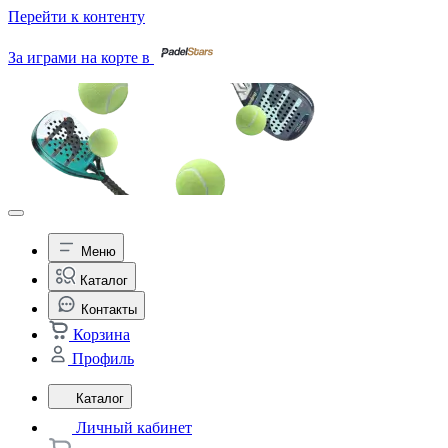
Перейти к контенту
За играми на корте в
Меню
Каталог
Контакты
Корзина
Профиль
Каталог
Личный кабинет