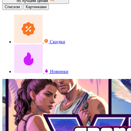
по лучшим ценам
Списком
Картинками
Скидки
Новинки