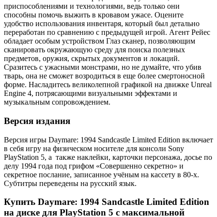
приспособлениями и технологиями, ведь только они
способны помочь выжить в кровавом ужасе. Оцените
удобство использования инвентаря, который был детально
переработан по сравнению с предыдущей игрой. Агент Рейес
обладает особым устройством Глаз сканер, позволяющим
сканировать окружающую среду для поиска полезных
предметов, оружия, скрытых документов и локаций.
Сразитесь с ужасными монстрами, но не думайте, что убив
тварь, она не сможет возродиться в еще более смертоносной
форме. Насладитесь великолепной графикой на движке Unreal
Engine 4, потрясающими визуальными эффектами и
музыкальным сопровождением.
Версия издания
Версия игры Daymare: 1994 Sandcastle Limited Edition включает
в себя игру на физическом носителе для консоли Sony
PlayStation 5, а также наклейки, карточки персонажа, досье по
делу 1994 года под грифом «Совершенно секретно» и
секретное послание, записанное учёным на кассету в 80-х.
Субтитры переведены на русский язык.
Купить Daymare: 1994 Sandcastle Limited Edition
на диске для PlayStation 5 с максимальной