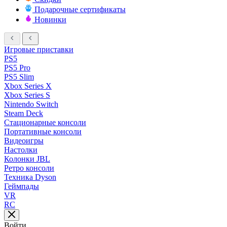
Подарочные сертификаты
Новинки
Игровые приставки
PS5
PS5 Pro
PS5 Slim
Xbox Series X
Xbox Series S
Nintendo Switch
Steam Deck
Стационарные консоли
Портативные консоли
Видеоигры
Настолки
Колонки JBL
Ретро консоли
Техника Dyson
Геймпады
VR
RC
Войти