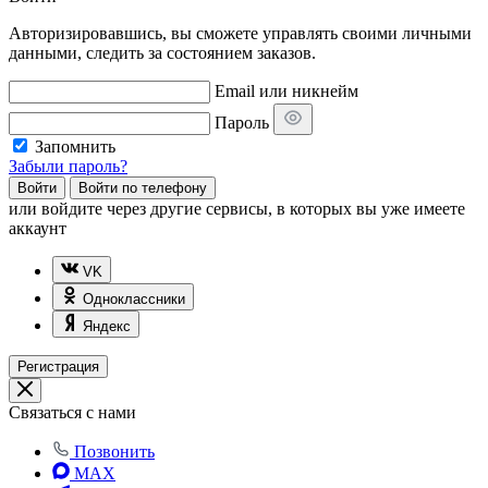
Авторизировавшись, вы сможете управлять своими личными
данными, следить за состоянием заказов.
Email или никнейм
Пароль
Запомнить
Забыли пароль?
Войти
Войти по телефону
или
войдите через другие сервисы, в которых вы уже имеете
аккаунт
VK
Одноклассники
Яндекс
Регистрация
Связаться с нами
Позвонить
MAX