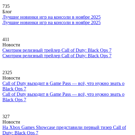
735
Блог
Лучшие новинки игр на консоли в ноябре 2025
Лучшие новинки игр на консоли в ноябре 2025
411
Новости
Смотрим релизный трейлер Call of Duty: Black Ops 7
Смотрим релизный трейлер Call of Duty: Black Ops 7
2325
Новости
Call of Duty выходит в Game Pass — всё, что нужно знать о
Black Ops 7
Call of Duty выходит в Game Pass — всё, что нужно знать о
Black Ops 7
327
Новости
На Xbox Games Showcase представили первый тизер Call of
Duty: Black Ops 7