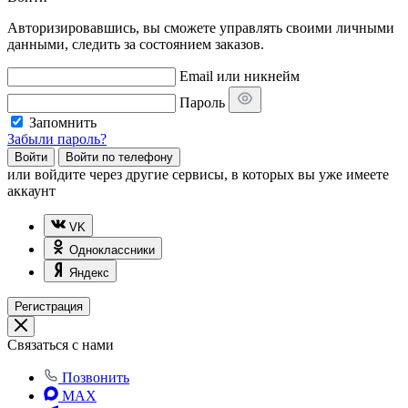
Авторизировавшись, вы сможете управлять своими личными
данными, следить за состоянием заказов.
Email или никнейм
Пароль
Запомнить
Забыли пароль?
Войти
Войти по телефону
или
войдите через другие сервисы, в которых вы уже имеете
аккаунт
VK
Одноклассники
Яндекс
Регистрация
Связаться с нами
Позвонить
MAX