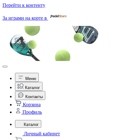
Перейти к контенту
За играми на корте в
Меню
Каталог
Контакты
Корзина
Профиль
Каталог
Личный кабинет