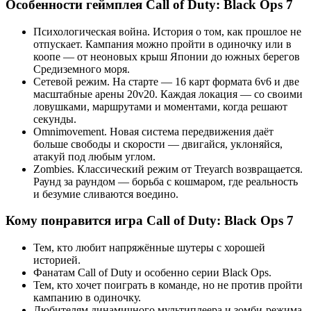
Особенности геймплея Call of Duty: Black Ops 7
Психологическая война. История о том, как прошлое не
отпускает. Кампания можно пройти в одиночку или в
коопе — от неоновых крыш Японии до южных берегов
Средиземного моря.
Сетевой режим. На старте — 16 карт формата 6v6 и две
масштабные арены 20v20. Каждая локация — со своими
ловушками, маршрутами и моментами, когда решают
секунды.
Omnimovement. Новая система передвижения даёт
больше свободы и скорости — двигайся, уклоняйся,
атакуй под любым углом.
Zombies. Классический режим от Treyarch возвращается.
Раунд за раундом — борьба с кошмаром, где реальность
и безумие сливаются воедино.
Кому понравится игра Call of Duty: Black Ops 7
Тем, кто любит напряжённые шутеры с хорошей
историей.
Фанатам Call of Duty и особенно серии Black Ops.
Тем, кто хочет поиграть в команде, но не против пройти
кампанию в одиночку.
Любителям динамичного мультиплеера и зомби-режима