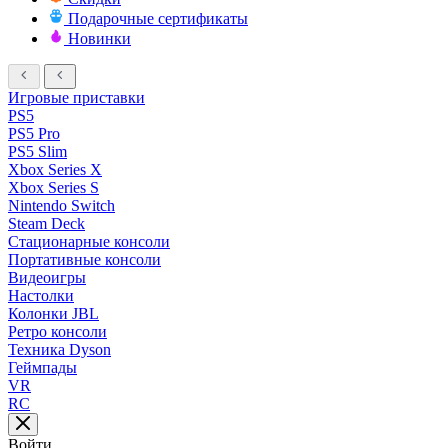
Подарочные сертификаты
Новинки
Игровые приставки
PS5
PS5 Pro
PS5 Slim
Xbox Series X
Xbox Series S
Nintendo Switch
Steam Deck
Стационарные консоли
Портативные консоли
Видеоигры
Настолки
Колонки JBL
Ретро консоли
Техника Dyson
Геймпады
VR
RC
Войти