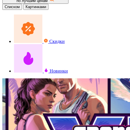
по лучшим ценам
Списком
Картинками
Скидки
Новинки