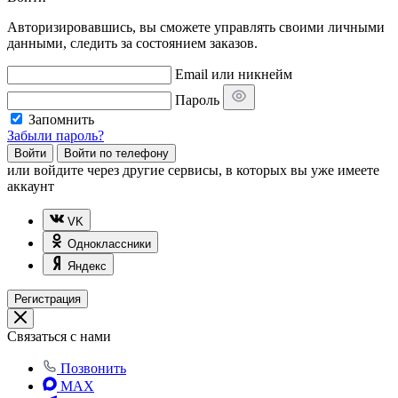
Авторизировавшись, вы сможете управлять своими личными
данными, следить за состоянием заказов.
Email или никнейм
Пароль
Запомнить
Забыли пароль?
Войти
Войти по телефону
или
войдите через другие сервисы, в которых вы уже имеете
аккаунт
VK
Одноклассники
Яндекс
Регистрация
Связаться с нами
Позвонить
MAX