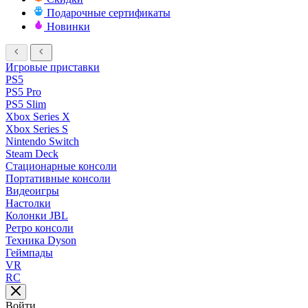
Подарочные сертификаты
Новинки
Игровые приставки
PS5
PS5 Pro
PS5 Slim
Xbox Series X
Xbox Series S
Nintendo Switch
Steam Deck
Стационарные консоли
Портативные консоли
Видеоигры
Настолки
Колонки JBL
Ретро консоли
Техника Dyson
Геймпады
VR
RC
Войти