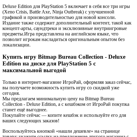
Deluxe Edition для PlayStation 5 включает в себя все три игры
(Xeno Crisis, Battle Axe, Ninja Outbreak) с улучшенной
графикой и производительностью для новой консоли.
Издание также содержит дополнительный контент, такой как
концепт-арты, саундтреки и эксклюзивные внутриигровые
предметы.Игра представлена на английском языке, что
позволит игрокам насладиться оригинальным опытом без
локализации.
Купить игру Bitmap Bureau Collection - Deluxe
Edition на диске для PlayStation 5 с
максимальной выгодой
Только в интернет-магазине ИгроРай, оформляя заказ сейчас,
вы получаете возможность купить игру со скидкой уже
сегодня.
Мы предлагаем минимальную цену на Bitmap Bureau
Collection - Deluxe Edition, а с кешбэком от ИгроРай покупка
станет ещё выгоднее.
Покупайте сейчас — копите кешбэк и используйте его для
ваших следующих заказов!
Воспользуйтесь кнопкой «нашли дешевле» на странице
товара: укажите ссылку на предложение другого магазина с