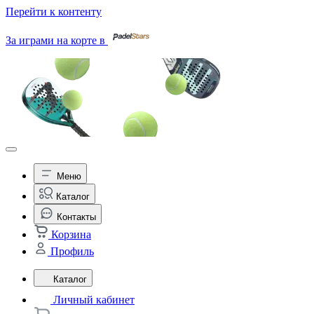
Перейти к контенту
За играми на корте в
Меню
Каталог
Контакты
Корзина
Профиль
Каталог
Личный кабинет