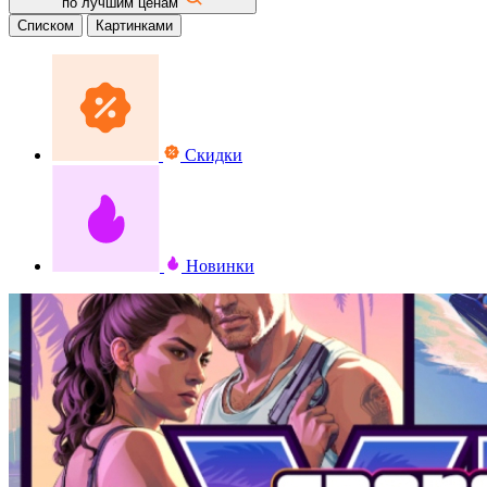
по лучшим ценам
Списком
Картинками
Скидки
Новинки