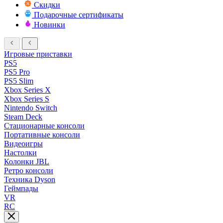
Скидки
Подарочные сертификаты
Новинки
Игровые приставки
PS5
PS5 Pro
PS5 Slim
Xbox Series X
Xbox Series S
Nintendo Switch
Steam Deck
Стационарные консоли
Портативные консоли
Видеоигры
Настолки
Колонки JBL
Ретро консоли
Техника Dyson
Геймпады
VR
RC