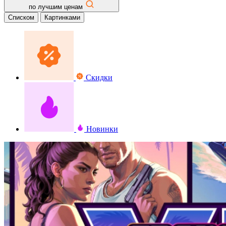
по лучшим ценам
Списком
Картинками
Скидки
Новинки