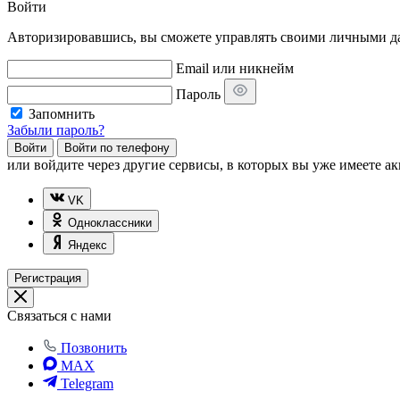
Войти
Авторизировавшись, вы сможете управлять своими личными дан
Email или никнейм
Пароль
Запомнить
Забыли пароль?
Войти
Войти по телефону
или
войдите через другие сервисы, в которых вы уже имеете ак
VK
Одноклассники
Яндекс
Регистрация
Связаться с нами
Позвонить
MAX
Telegram