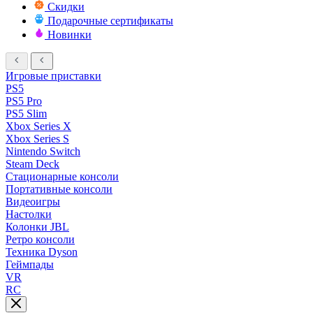
Скидки
Подарочные сертификаты
Новинки
Игровые приставки
PS5
PS5 Pro
PS5 Slim
Xbox Series X
Xbox Series S
Nintendo Switch
Steam Deck
Стационарные консоли
Портативные консоли
Видеоигры
Настолки
Колонки JBL
Ретро консоли
Техника Dyson
Геймпады
VR
RC