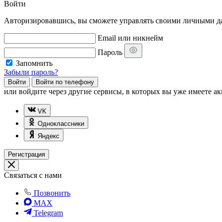
Войти
Авторизировавшись, вы сможете управлять своими личными дан
Email или никнейм
Пароль
Запомнить
Забыли пароль?
Войти
Войти по телефону
или
войдите через другие сервисы, в которых вы уже имеете ак
VK
Одноклассники
Яндекс
Регистрация
Связаться с нами
Позвонить
MAX
Telegram