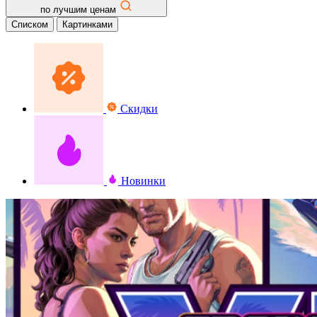
по лучшим ценам
Списком
Картинками
Скидки
Новинки