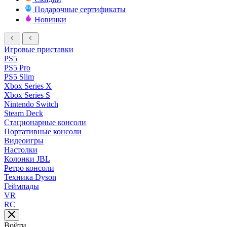
Подарочные сертификаты
Новинки
Игровые приставки
PS5
PS5 Pro
PS5 Slim
Xbox Series X
Xbox Series S
Nintendo Switch
Steam Deck
Стационарные консоли
Портативные консоли
Видеоигры
Настолки
Колонки JBL
Ретро консоли
Техника Dyson
Геймпады
VR
RC
Войти