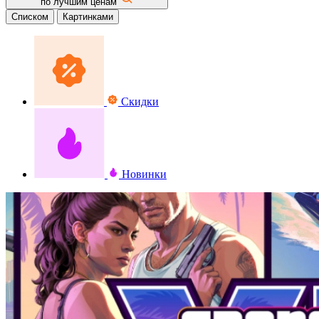
по лучшим ценам
Списком
Картинками
Скидки
Новинки