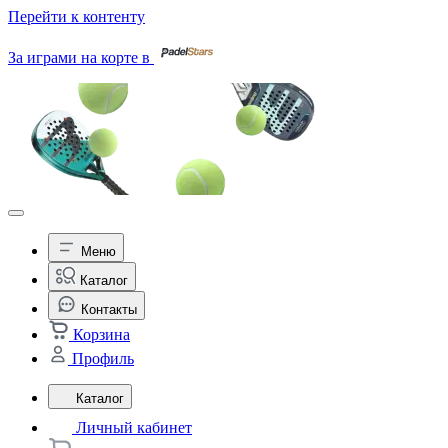
Перейти к контенту
За играми на корте в
Меню
Каталог
Контакты
Корзина
Профиль
Каталог
Личный кабинет