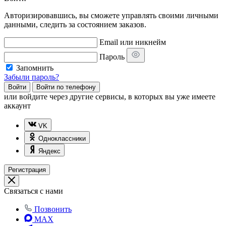
Авторизировавшись, вы сможете управлять своими личными
данными, следить за состоянием заказов.
Email или никнейм
Пароль
Запомнить
Забыли пароль?
Войти
Войти по телефону
или
войдите через другие сервисы, в которых вы уже имеете
аккаунт
VK
Одноклассники
Яндекс
Регистрация
Связаться с нами
Позвонить
MAX