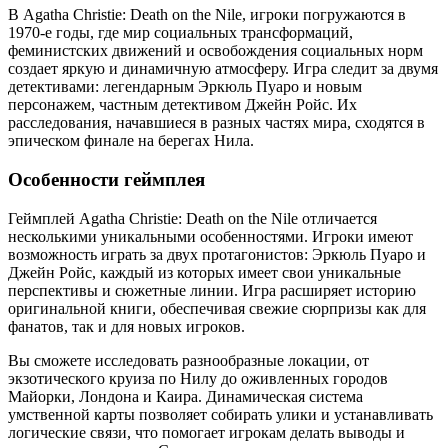
В Agatha Christie: Death on the Nile, игроки погружаются в
1970-е годы, где мир социальных трансформаций,
феминистских движений и освобождения социальных норм
создает яркую и динамичную атмосферу. Игра следит за двумя
детективами: легендарным Эркюль Пуаро и новым
персонажем, частным детективом Джейн Ройс. Их
расследования, начавшиеся в разных частях мира, сходятся в
эпическом финале на берегах Нила.
Особенности геймплея
Геймплей Agatha Christie: Death on the Nile отличается
несколькими уникальными особенностями. Игроки имеют
возможность играть за двух протагонистов: Эркюль Пуаро и
Джейн Ройс, каждый из которых имеет свои уникальные
перспективы и сюжетные линии. Игра расширяет историю
оригинальной книги, обеспечивая свежие сюрпризы как для
фанатов, так и для новых игроков.
Вы сможете исследовать разнообразные локации, от
экзотического круиза по Нилу до оживленных городов
Майорки, Лондона и Каира. Динамическая система
умственной карты позволяет собирать улики и устанавливать
логические связи, что помогает игрокам делать выводы и