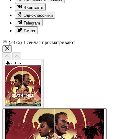
ВКонтакте
Одноклассники
Telegram
Twitter
(2376)
1
сейчас просматривают