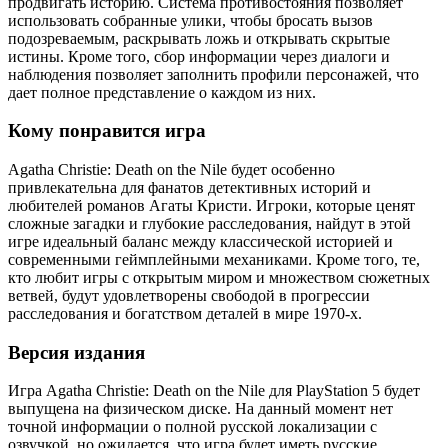
продвигать историю. Система противостояния позволяет
использовать собранные улики, чтобы бросать вызов
подозреваемым, раскрывать ложь и открывать скрытые
истины. Кроме того, сбор информации через диалоги и
наблюдения позволяет заполнить профили персонажей, что
дает полное представление о каждом из них.
Кому понравится игра
Agatha Christie: Death on the Nile будет особенно
привлекательна для фанатов детективных историй и
любителей романов Агаты Кристи. Игроки, которые ценят
сложные загадки и глубокие расследования, найдут в этой
игре идеальный баланс между классической историей и
современными геймплейными механиками. Кроме того, те,
кто любит игры с открытым миром и множеством сюжетных
ветвей, будут удовлетворены свободой в прогрессии
расследования и богатством деталей в мире 1970-х.
Версия издания
Игра Agatha Christie: Death on the Nile для PlayStation 5 будет
выпущена на физическом диске. На данный момент нет
точной информации о полной русской локализации с
озвучкой, но ожидается, что игра будет иметь русские