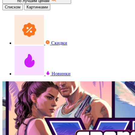
по лучшим ценам
Списком
Картинками
Скидки
Новинки