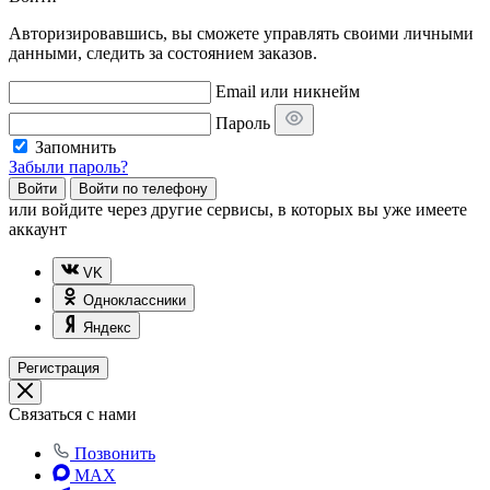
Авторизировавшись, вы сможете управлять своими личными
данными, следить за состоянием заказов.
Email или никнейм
Пароль
Запомнить
Забыли пароль?
Войти
Войти по телефону
или
войдите через другие сервисы, в которых вы уже имеете
аккаунт
VK
Одноклассники
Яндекс
Регистрация
Связаться с нами
Позвонить
MAX