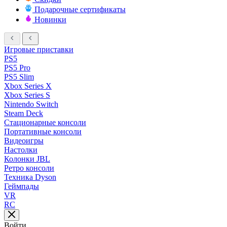
Подарочные сертификаты
Новинки
Игровые приставки
PS5
PS5 Pro
PS5 Slim
Xbox Series X
Xbox Series S
Nintendo Switch
Steam Deck
Стационарные консоли
Портативные консоли
Видеоигры
Настолки
Колонки JBL
Ретро консоли
Техника Dyson
Геймпады
VR
RC
Войти