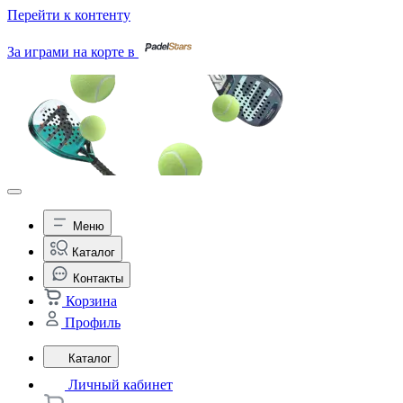
Перейти к контенту
За играми на корте в
Меню
Каталог
Контакты
Корзина
Профиль
Каталог
Личный кабинет