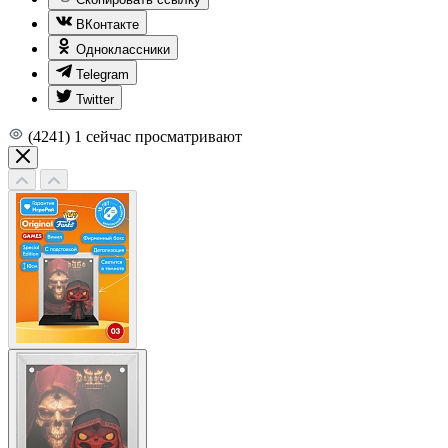
ВКонтакте
Одноклассники
Telegram
Twitter
(4241)
1
сейчас просматривают