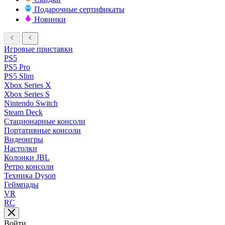
Подарочные сертификаты
Новинки
Игровые приставки
PS5
PS5 Pro
PS5 Slim
Xbox Series X
Xbox Series S
Nintendo Switch
Steam Deck
Стационарные консоли
Портативные консоли
Видеоигры
Настолки
Колонки JBL
Ретро консоли
Техника Dyson
Геймпады
VR
RC
Войти