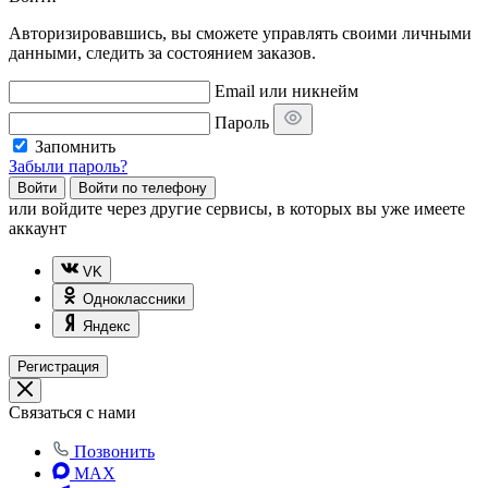
Авторизировавшись, вы сможете управлять своими личными
данными, следить за состоянием заказов.
Email или никнейм
Пароль
Запомнить
Забыли пароль?
Войти
Войти по телефону
или
войдите через другие сервисы, в которых вы уже имеете
аккаунт
VK
Одноклассники
Яндекс
Регистрация
Связаться с нами
Позвонить
MAX