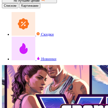
по лучшим ценам
Списком
Картинками
Скидки
Новинки