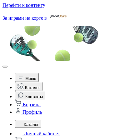
Перейти к контенту
За играми на корте в
Меню
Каталог
Контакты
Корзина
Профиль
Каталог
Личный кабинет