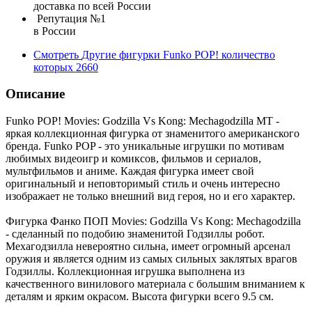
доставка по всей России
Репутация №1
в России
Смотреть
Другие фигурки Funko POP!
количество
которых
2660
Описание
Funko POP! Movies: Godzilla Vs Kong: Mechagodzilla MT -
яркая коллекционная фигурка от знаменитого американского
бренда. Funko POP - это уникальные игрушки по мотивам
любимых видеоигр и комиксов, фильмов и сериалов,
мультфильмов и аниме. Каждая фигурка имеет свой
оригинальный и неповторимый стиль и очень интересно
изображает не только внешний вид героя, но и его характер.
Фигурка Фанко ПОП Movies: Godzilla Vs Kong: Mechagodzilla
- сделанный по подобию знаменитой Годзиллы робот.
Мехагодзилла невероятно сильна, имеет огромный арсенал
оружия и является одним из самых сильных заклятых врагов
Годзиллы. Коллекционная игрушка выполнена из
качественного винилового материала с большим вниманием к
деталям и ярким окрасом. Высота фигурки всего 9.5 см.