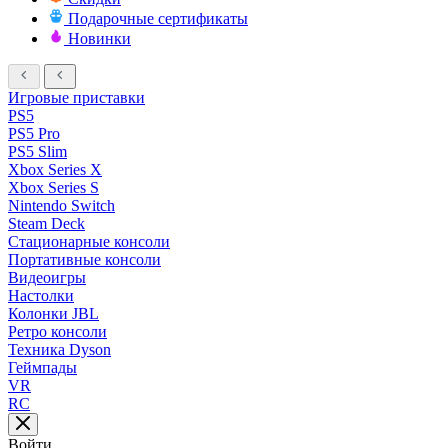
Подарочные сертификаты
Новинки
Игровые приставки
PS5
PS5 Pro
PS5 Slim
Xbox Series X
Xbox Series S
Nintendo Switch
Steam Deck
Стационарные консоли
Портативные консоли
Видеоигры
Настолки
Колонки JBL
Ретро консоли
Техника Dyson
Геймпады
VR
RC
Войти