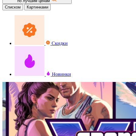
по лучшим ценам
Списком
Картинками
Скидки
Новинки