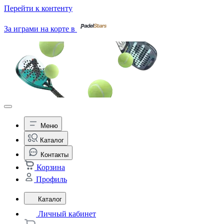
Перейти к контенту
За играми на корте в
Меню
Каталог
Контакты
Корзина
Профиль
Каталог
Личный кабинет