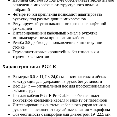
Двойная система Rycote Lyre обеспечивает эффективное
разделение микрофона от структурного шума и
вибраций
Четыре точки крепления позволяют адаптировать
рукоятку под разные длины микрофонов
Регулируемый угол наклона микрофона с надёжной
фиксацией
Интегрированный кабельный канал в рукоятке
минимизирует шум при касании кабеля
Резьба 3/8 дюйма для подключения к штативу или
стойке
Термопластиковые кронштейны без износных и
теряемых элементов
Характеристики PG2-R
Размеры: 6,0 × 11,7 × 24,0 см — компактная и лёгкая
конструкция для удержания в руках без усталости
Вес: 224 г — оптимальный вес для профессиональной
съёмки с рук
Паз для кабеля PG2-R Pro Cable — обеспечивает
аккуратное крепление кабеля и защиту от перегибов
Интегрированная система кабельного управления в
рукоятке — исключает случайные касания микрофона
Совместимость с микрофонами диаметром 19–22,5 мм