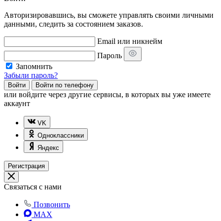
Авторизировавшись, вы сможете управлять своими личными
данными, следить за состоянием заказов.
Email или никнейм
Пароль
Запомнить
Забыли пароль?
Войти
Войти по телефону
или
войдите через другие сервисы, в которых вы уже имеете
аккаунт
VK
Одноклассники
Яндекс
Регистрация
Связаться с нами
Позвонить
MAX