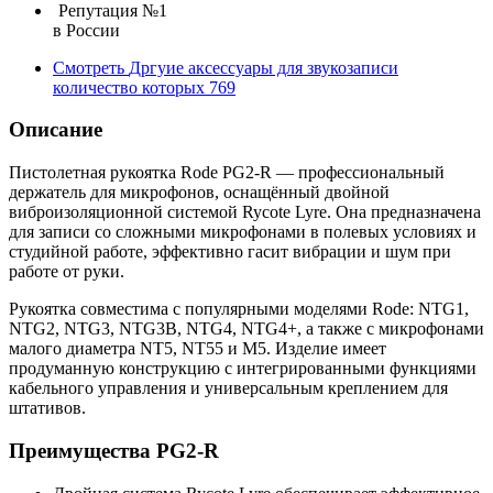
Репутация №1
в России
Смотреть
Дргуие аксессуары для звукозаписи
количество которых
769
Описание
Пистолетная рукоятка Rode PG2-R — профессиональный
держатель для микрофонов, оснащённый двойной
виброизоляционной системой Rycote Lyre. Она предназначена
для записи со сложными микрофонами в полевых условиях и
студийной работе, эффективно гасит вибрации и шум при
работе от руки.
Рукоятка совместима с популярными моделями Rode: NTG1,
NTG2, NTG3, NTG3B, NTG4, NTG4+, а также с микрофонами
малого диаметра NT5, NT55 и M5. Изделие имеет
продуманную конструкцию с интегрированными функциями
кабельного управления и универсальным креплением для
штативов.
Преимущества PG2-R