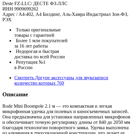
Deste FZ-LLC/ ДЕСТЕ ФЗ-ЛЛС
ИНН 9909699262
Адрес / А4-402, А4 Билдинг, Аль-Хамра Индастриал Зон-ФЗ,
РЭХ
Только оригинальные
товары с гарантией
Более 1 млн покупателей
за 16 лет работы
Недорогая и быстрая
доставка по всей России
Репутация №1
в России
Смотреть
Дргуие аксессуары для звукозаписи
количество которых
769
Описание
Rode Mini Boompole 2.1 м — это компактная и легкая
микрофонная удочка для полевых и киносъемочных записей.
Она предназначена для установки направленных микрофонов
и обеспечивает точную регулировку длины от 840 до 2050 мм
благодаря технологии поворотного замка. Удочка выполнена
из алюминия в трехсекционной конструкции, что делает ее