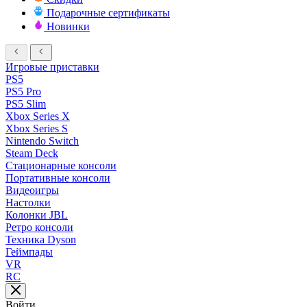
Подарочные сертификаты
Новинки
Игровые приставки
PS5
PS5 Pro
PS5 Slim
Xbox Series X
Xbox Series S
Nintendo Switch
Steam Deck
Стационарные консоли
Портативные консоли
Видеоигры
Настолки
Колонки JBL
Ретро консоли
Техника Dyson
Геймпады
VR
RC
Войти