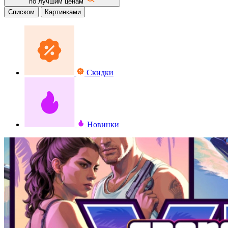
по лучшим ценам
Списком
Картинками
Скидки
Новинки