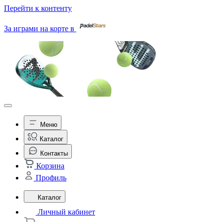
Перейти к контенту
За играми на корте в
Меню
Каталог
Контакты
Корзина
Профиль
Каталог
Личный кабинет