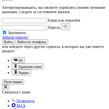
Авторизировавшись, вы сможете управлять своими личными
данными, следить за состоянием заказов.
Email или никнейм
Пароль
Запомнить
Забыли пароль?
Войти
Войти по телефону
или
войдите через другие сервисы, в которых вы уже имеете
аккаунт
VK
Одноклассники
Яндекс
Регистрация
Связаться с нами
Позвонить
MAX