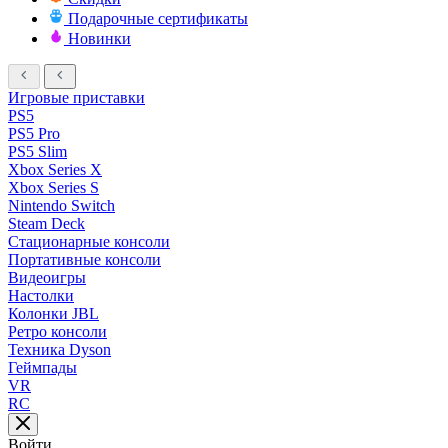
Подарочные сертификаты
Новинки
Игровые приставки
PS5
PS5 Pro
PS5 Slim
Xbox Series X
Xbox Series S
Nintendo Switch
Steam Deck
Стационарные консоли
Портативные консоли
Видеоигры
Настолки
Колонки JBL
Ретро консоли
Техника Dyson
Геймпады
VR
RC
Войти