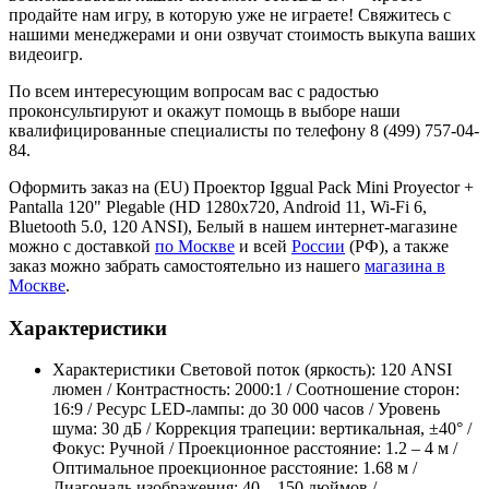
продайте нам игру, в которую уже не играете! Свяжитесь с
нашими менеджерами и они озвучат стоимость выкупа ваших
видеоигр.
По всем интересующим вопросам вас с радостью
проконсультируют и окажут помощь в выборе наши
квалифицированные специалисты по телефону 8 (499) 757-04-
84.
Оформить заказ на (EU) Проектор Iggual Pack Mini Proyector +
Pantalla 120" Plegable (HD 1280x720, Android 11, Wi-Fi 6,
Bluetooth 5.0, 120 ANSI), Белый в нашем интернет-магазине
можно с доставкой
по Москве
и всей
России
(РФ), а также
заказ можно забрать самостоятельно из нашего
магазина в
Москве
.
Характеристики
Характеристики
Световой поток (яркость): 120 ANSI
люмен / Контрастность: 2000:1 / Соотношение сторон:
16:9 / Ресурс LED-лампы: до 30 000 часов / Уровень
шума: 30 дБ / Коррекция трапеции: вертикальная, ±40° /
Фокус: Ручной / Проекционное расстояние: 1.2 – 4 м /
Оптимальное проекционное расстояние: 1.68 м /
Диагональ изображения: 40 – 150 дюймов /