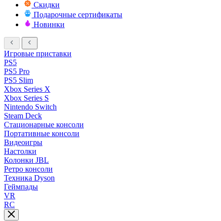
Скидки
Подарочные сертификаты
Новинки
Игровые приставки
PS5
PS5 Pro
PS5 Slim
Xbox Series X
Xbox Series S
Nintendo Switch
Steam Deck
Стационарные консоли
Портативные консоли
Видеоигры
Настолки
Колонки JBL
Ретро консоли
Техника Dyson
Геймпады
VR
RC