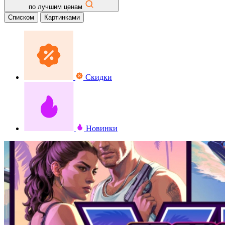
по лучшим ценам
Списком
Картинками
Скидки
Новинки