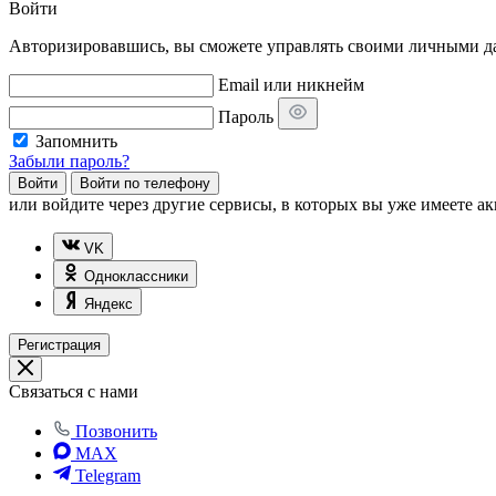
Войти
Авторизировавшись, вы сможете управлять своими личными дан
Email или никнейм
Пароль
Запомнить
Забыли пароль?
Войти
Войти по телефону
или
войдите через другие сервисы, в которых вы уже имеете ак
VK
Одноклассники
Яндекс
Регистрация
Связаться с нами
Позвонить
MAX
Telegram