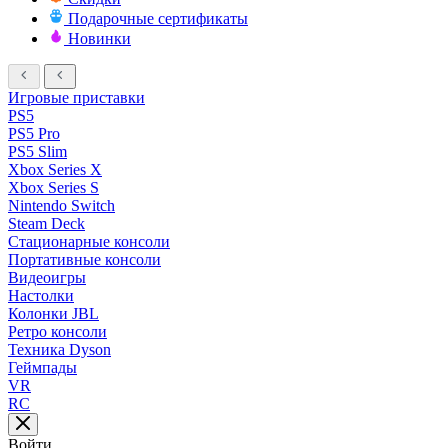
Подарочные сертификаты
Новинки
Игровые приставки
PS5
PS5 Pro
PS5 Slim
Xbox Series X
Xbox Series S
Nintendo Switch
Steam Deck
Стационарные консоли
Портативные консоли
Видеоигры
Настолки
Колонки JBL
Ретро консоли
Техника Dyson
Геймпады
VR
RC
Войти