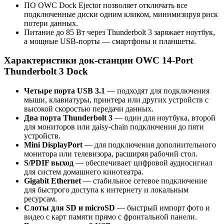
ПО OWC Dock Ejector позволяет отключать все
подключенные диски одним кликом, минимизируя риск
потери данных.
Питание до 85 Вт через Thunderbolt 3 заряжает ноутбук,
а мощные USB-порты — смартфоны и планшеты.
Характеристики док-станции OWC 14-Port
Thunderbolt 3 Dock
Четыре порта USB 3.1
— подходят для подключения
мыши, клавиатуры, принтера или других устройств с
высокой скоростью передачи данных.
Два порта Thunderbolt 3
— один для ноутбука, второй
для мониторов или даisy-chain подключения до пяти
устройств.
Mini DisplayPort
— для подключения дополнительного
монитора или телевизора, расширяя рабочий стол.
S/PDIF выход
— обеспечивает цифровой аудиосигнал
для систем домашнего кинотеатра.
Gigabit Ethernet
— стабильное сетевое подключение
для быстрого доступа к интернету и локальным
ресурсам.
Слоты для SD и microSD
— быстрый импорт фото и
видео с карт памяти прямо с фронтальной панели.