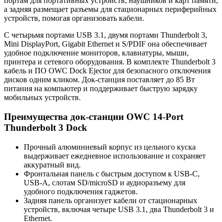
портам для портативных устройств, наушников и карт памяти,
а задняя размещает разъемы для стационарных периферийных
устройств, помогая организовать кабели.
С четырьмя портами USB 3.1, двумя портами Thunderbolt 3,
Mini DisplayPort, Gigabit Ethernet и S/PDIF она обеспечивает
удобное подключение мониторов, клавиатуры, мыши,
принтера и сетевого оборудования. В комплекте Thunderbolt 3
кабель и ПО OWC Dock Ejector для безопасного отключения
дисков одним кликом. Док-станция поставляет до 85 Вт
питания на компьютер и поддерживает быструю зарядку
мобильных устройств.
Преимущества док-станции OWC 14-Port
Thunderbolt 3 Dock
Прочный алюминиевый корпус из цельного куска
выдерживает ежедневное использование и сохраняет
аккуратный вид.
Фронтальная панель с быстрым доступом к USB-C,
USB-A, слотам SD/microSD и аудиоразъему для
удобного подключения гаджетов.
Задняя панель организует кабели от стационарных
устройств, включая четыре USB 3.1, два Thunderbolt 3 и
Ethernet.