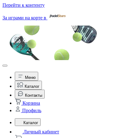
Перейти к контенту
За играми на корте в
Меню
Каталог
Контакты
Корзина
Профиль
Каталог
Личный кабинет