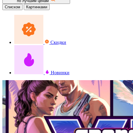
по лучшим ценам
Списком
Картинками
Скидки
Новинки