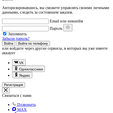
Авторизировавшись, вы сможете управлять своими личными
данными, следить за состоянием заказов.
Email или никнейм
Пароль
Запомнить
Забыли пароль?
Войти
Войти по телефону
или
войдите через другие сервисы, в которых вы уже имеете
аккаунт
VK
Одноклассники
Яндекс
Регистрация
Связаться с нами
Позвонить
MAX