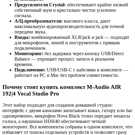
Предусилители Crystal:
обеспечивают крайне низкий
собственный шум и кристально чистое усиление
сигнала.
А/Ц-преобразователи:
высокого класса, дают
максимальную аудиопроизводительность для точной
передачи звука.
Входы:
комбинированный XLR/jack и jack — подходят
для микрофонов, линий и инструментов с прямым
подключением.
Мониторинг:
без задержки через кнопку USB/Direct
Balance — упрощает процесс записи в реальном
времени.
Подключение:
USB/USB-C с кабелями в комплекте —
работает на PC и Mac без проблем совместимости.
Почему стоит купить комплект M-Audio AIR
192|4 Vocal Studio Pro
Этот набор подходит для создания домашней студии:
интерфейс с двумя каналами записывает вокал, гитару или бас
одновременно, микрофон Nova Black точно передает нюансы
голоса, а наушники HDH40 обеспечивают четкий
мониторинг. Все компоненты собраны в одном комплекте, что
избавляет от поиска отдельных устройств и позволяет сразу