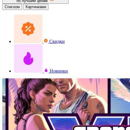
по лучшим ценам
Списком
Картинками
Скидки
Новинки