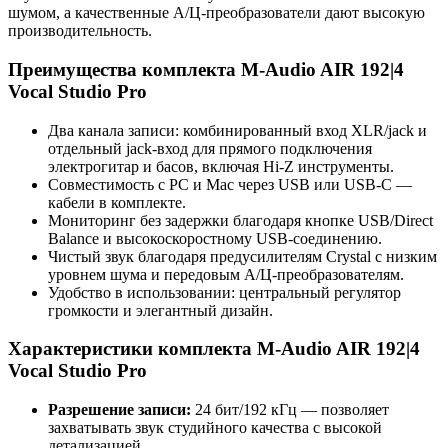
шумом, а качественные А/Ц-преобразователи дают высокую
производительность.
Преимущества комплекта M-Audio AIR 192|4
Vocal Studio Pro
Два канала записи: комбинированный вход XLR/jack и
отдельный jack-вход для прямого подключения
электрогитар и басов, включая Hi-Z инструменты.
Совместимость с PC и Mac через USB или USB-C —
кабели в комплекте.
Мониторинг без задержки благодаря кнопке USB/Direct
Balance и высокоскоростному USB-соединению.
Чистый звук благодаря предусилителям Crystal с низким
уровнем шума и передовым А/Ц-преобразователям.
Удобство в использовании: центральный регулятор
громкости и элегантный дизайн.
Характеристики комплекта M-Audio AIR 192|4
Vocal Studio Pro
Разрешение записи:
24 бит/192 кГц — позволяет
захватывать звук студийного качества с высокой
детализацией.