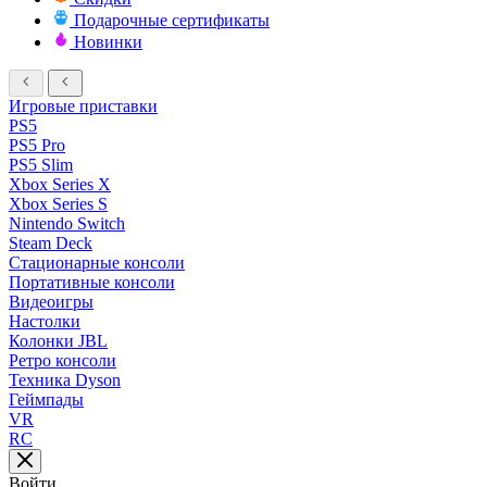
Подарочные сертификаты
Новинки
Игровые приставки
PS5
PS5 Pro
PS5 Slim
Xbox Series X
Xbox Series S
Nintendo Switch
Steam Deck
Стационарные консоли
Портативные консоли
Видеоигры
Настолки
Колонки JBL
Ретро консоли
Техника Dyson
Геймпады
VR
RC
Войти