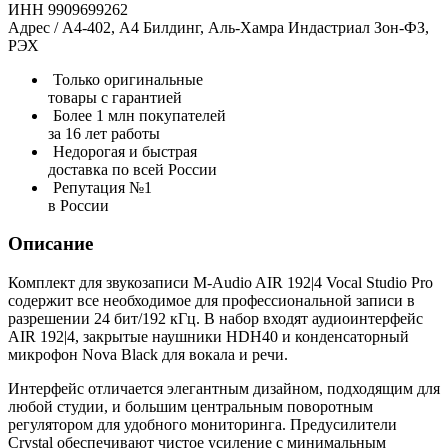
ИНН 9909699262
Адрес / А4-402, А4 Билдинг, Аль-Хамра Индастриал Зон-ФЗ,
РЭХ
Только оригинальные
товары с гарантией
Более 1 млн покупателей
за 16 лет работы
Недорогая и быстрая
доставка по всей России
Репутация №1
в России
Описание
Комплект для звукозаписи M-Audio AIR 192|4 Vocal Studio Pro
содержит все необходимое для профессиональной записи в
разрешении 24 бит/192 кГц. В набор входят аудиоинтерфейс
AIR 192|4, закрытые наушники HDH40 и конденсаторный
микрофон Nova Black для вокала и речи.
Интерфейс отличается элегантным дизайном, подходящим для
любой студии, и большим центральным поворотным
регулятором для удобного мониторинга. Предусилители
Crystal обеспечивают чистое усиление с минимальным