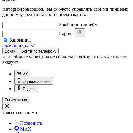
Авторизировавшись, вы сможете управлять своими личными
данными, следить за состоянием заказов.
Email или никнейм
Пароль
Запомнить
Забыли пароль?
Войти
Войти по телефону
или
войдите через другие сервисы, в которых вы уже имеете
аккаунт
VK
Одноклассники
Яндекс
Регистрация
Связаться с нами
Позвонить
MAX