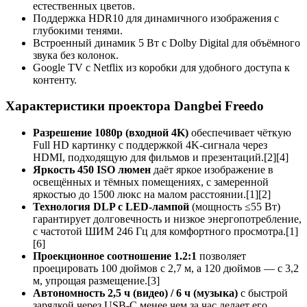
естественных цветов.
Поддержка HDR10 для динамичного изображения с
глубокими тенями.
Встроенный динамик 5 Вт с Dolby Digital для объёмного
звука без колонок.
Google TV с Netflix из коробки для удобного доступа к
контенту.
Характеристики проектора Dangbei Freedo
Разрешение 1080p (входной 4K)
обеспечивает чёткую
Full HD картинку с поддержкой 4K-сигнала через
HDMI, подходящую для фильмов и презентаций.[2][4]
Яркость 450 ISO люмен
даёт яркое изображение в
освещённых и тёмных помещениях, с замеренной
яркостью до 1500 люкс на малом расстоянии.[1][2]
Технология DLP с LED-лампой
(мощность ≤55 Вт)
гарантирует долговечность и низкое энергопотребление,
с частотой ШИМ 246 Гц для комфортного просмотра.[1]
[6]
Проекционное соотношение 1.2:1
позволяет
проецировать 100 дюймов с 2,7 м, а 120 дюймов — с 3,2
м, упрощая размещение.[3]
Автономность 2,5 ч (видео) / 6 ч (музыка)
с быстрой
зарядкой через USB-C менее чем за час делает его