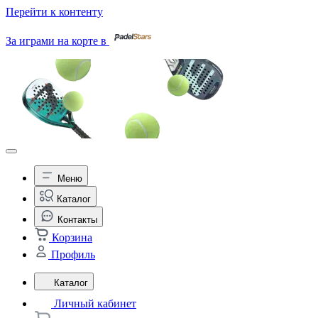
Перейти к контенту
За играми на корте в
Меню
Каталог
Контакты
Корзина
Профиль
Каталог
Личный кабинет