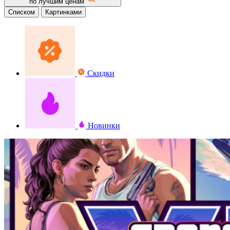
по лучшим ценам
Списком
Картинками
Скидки
Новинки