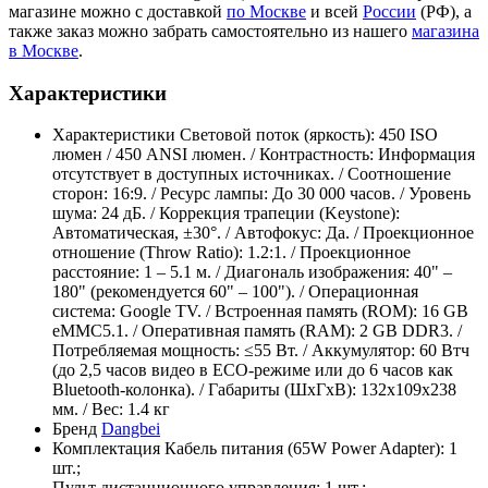
магазине можно с доставкой
по Москве
и всей
России
(РФ), а
также заказ можно забрать самостоятельно из нашего
магазина
в Москве
.
Характеристики
Характеристики
Световой поток (яркость): 450 ISO
люмен / 450 ANSI люмен. / Контрастность: Информация
отсутствует в доступных источниках. / Соотношение
сторон: 16:9. / Ресурс лампы: До 30 000 часов. / Уровень
шума: 24 дБ. / Коррекция трапеции (Keystone):
Автоматическая, ±30°. / Автофокус: Да. / Проекционное
отношение (Throw Ratio): 1.2:1. / Проекционное
расстояние: 1 – 5.1 м. / Диагональ изображения: 40" –
180" (рекомендуется 60" – 100"). / Операционная
система: Google TV. / Встроенная память (ROM): 16 GB
eMMC5.1. / Оперативная память (RAM): 2 GB DDR3. /
Потребляемая мощность: ≤55 Вт. / Аккумулятор: 60 Втч
(до 2,5 часов видео в ECO-режиме или до 6 часов как
Bluetooth-колонка). / Габариты (ШхГхВ): 132х109х238
мм. / Вес: 1.4 кг
Бренд
Dangbei
Комплектация
Кабель питания (65W Power Adapter): 1
шт.;
Пульт дистанционного управления: 1 шт.;