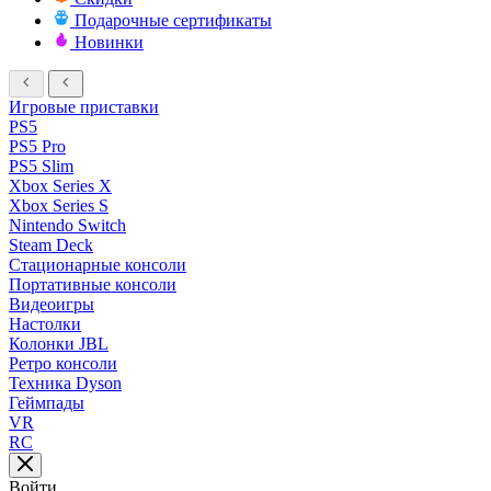
Подарочные сертификаты
Новинки
Игровые приставки
PS5
PS5 Pro
PS5 Slim
Xbox Series X
Xbox Series S
Nintendo Switch
Steam Deck
Стационарные консоли
Портативные консоли
Видеоигры
Настолки
Колонки JBL
Ретро консоли
Техника Dyson
Геймпады
VR
RC
Войти