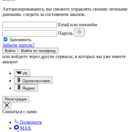
Авторизировавшись, вы сможете управлять своими личными
данными, следить за состоянием заказов.
Email или никнейм
Пароль
Запомнить
Забыли пароль?
Войти
Войти по телефону
или
войдите через другие сервисы, в которых вы уже имеете
аккаунт
VK
Одноклассники
Яндекс
Регистрация
Связаться с нами
Позвонить
MAX