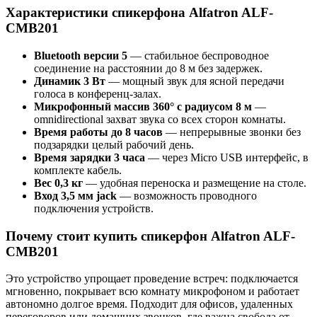
Характеристики спикерфона Alfatron ALF-
CMB201
Bluetooth версии 5
— стабильное беспроводное
соединение на расстоянии до 8 м без задержек.
Динамик 3 Вт
— мощный звук для ясной передачи
голоса в конференц-залах.
Микрофонный массив 360° с радиусом 8 м
—
omnidirectional захват звука со всех сторон комнаты.
Время работы до 8 часов
— непрерывные звонки без
подзарядки целый рабочий день.
Время зарядки 3 часа
— через Micro USB интерфейс, в
комплекте кабель.
Вес 0,3 кг
— удобная переноска и размещение на столе.
Вход 3,5 мм jack
— возможность проводного
подключения устройств.
Почему стоит купить спикерфон Alfatron ALF-
CMB201
Это устройство упрощает проведение встреч: подключается
мгновенно, покрывает всю комнату микрофоном и работает
автономно долгое время. Подходит для офисов, удаленных
переговоров или домашних звонков, где важна свобода от