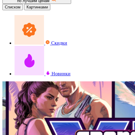
по лучшим ценам
Списком
Картинками
Скидки
Новинки