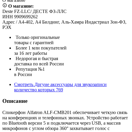
О магазине
О магазине:
Deste FZ-LLC/ ДЕСТЕ ФЗ-ЛЛС
ИНН 9909699262
Адрес / А4-402, А4 Билдинг, Аль-Хамра Индастриал Зон-ФЗ,
РЭХ
Только оригинальные
товары с гарантией
Более 1 млн покупателей
за 16 лет работы
Недорогая и быстрая
доставка по всей России
Репутация №1
в России
Смотреть
Дргуие аксессуары для звукозаписи
количество которых
769
Описание
Спикерфон Alfatron ALF-CMB201 обеспечивает четкую связь
на конференциях и телефонных звонках. Устройство работает
по Bluetooth версии 5 и подключается через USB, а массив
микрофонов с углом обзора 360° захватывает голос с