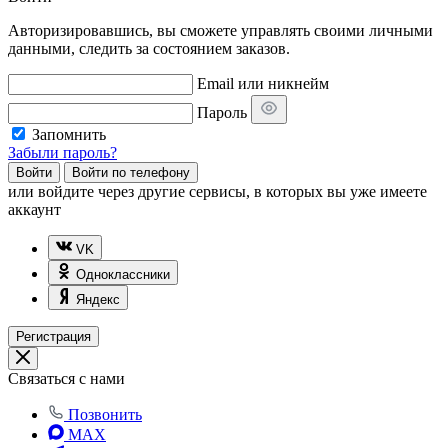
Авторизировавшись, вы сможете управлять своими личными
данными, следить за состоянием заказов.
Email или никнейм
Пароль
Запомнить
Забыли пароль?
Войти
Войти по телефону
или
войдите через другие сервисы, в которых вы уже имеете
аккаунт
VK
Одноклассники
Яндекс
Регистрация
Связаться с нами
Позвонить
MAX