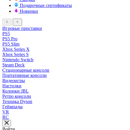
Подарочные сертификаты
Новинки
Игровые приставки
PS5
PS5 Pro
PS5 Slim
Xbox Series X
Xbox Series S
Nintendo Switch
Steam Deck
Стационарные консоли
Портативные консоли
Видеоигры
Настолки
Колонки JBL
Ретро консоли
Техника Dyson
Геймпады
VR
RC
Войти