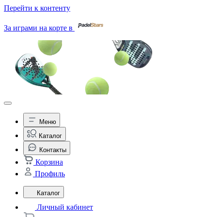
Перейти к контенту
За играми на корте в
Меню
Каталог
Контакты
Корзина
Профиль
Каталог
Личный кабинет